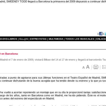
adrid, SWEENEY TODD llegará a Barcelona la primavera del 2009 dispuesto a continuar disfr
|
|
D-DVD-LIBROS |
ELL@S |
ENTREVISTAS |
MULTIMEDIA |
TODOS LOS MUSICALES |
ENLACE
D en Barcelona
 Madrid el 7 de enero de 2009, visitará Bilbao del 14 al 17 de enero y llegará al barcelonés T
tradas a punto de agotarse para sus últimas funciones en el Teatro Español de Madrid, 
a continuar disfrutando de la buena acogida que ha tenido desde su estreno y la que ya t
ha vuelto a acertar reponiendo un montaje que en su día le proporcionó tantas satisfac
 largo de los años, tanto en Barcelona como en Madrid, me ha ido pidiendo. Éste es el moti
oco antes del estreno del espectáculo en Madrid.