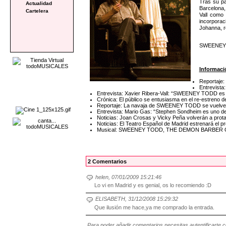
Tras su pa
Actualidad
Barcelona,
Cartelera
Vall como
incorporac
Johanna, r
SWEENEY TO
Informaci
Reportaje:
Entrevista
Entrevista: Xavier Ribera-Vall: “SWEENEY TODD es u
Crónica: El público se entusiasma en el re-estre
Reportaje: La navaja de SWEENEY TODD se vuelve a 
Entrevista: Mario Gas: “Stephen Sondheim es uno de
Noticias: Joan Crosas y Vicky Peña volverán a p
Noticias: El Teatro Español de Madrid estrenará e
Musical: SWEENEY TODD, THE DEMON BARBER
2 Comentarios
helen, 07/01/2009 15:21:46
Lo vi en Madrid y es genial, os lo recomiendo :D
ELISABETH, 31/12/2008 15:29:32
Que ilusión me hace,ya me comprado la entrada.
Para poder añadir comentarios necesitas autentificarte 