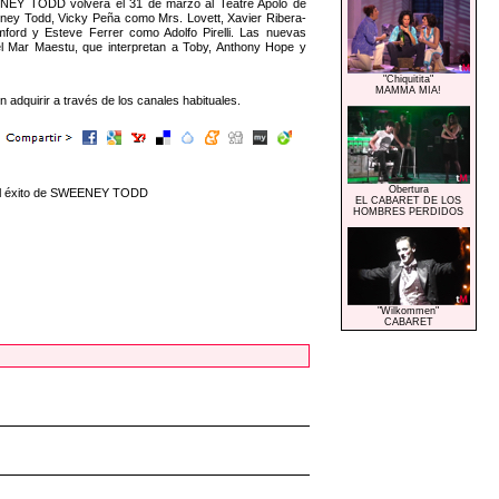
EENEY TODD volverá el 31 de marzo al Teatre Apolo de
ney Todd, Vicky Peña como Mrs. Lovett, Xavier Ribera-
ord y Esteve Ferrer como Adolfo Pirelli. Las nuevas
l Mar Maestu, que interpretan a Toby, Anthony Hope y
"Chiquitita"
MAMMA MIA!
quirir a través de los canales habituales.
Obertura
a el éxito de SWEENEY TODD
EL CABARET DE LOS
HOMBRES PERDIDOS
"Wilkommen"
CABARET