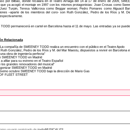
so por Bilbao, donde recalará en el Teatro Arriaga del 14 al 17 de enero de 2009, SW
 que ya acogió el montaje en 1997 con los mismos protagonistas: Joan Crosas como Swee
 Juez Turpin, Teresa Vallicrosa como Beggar woman; Pedro Pomares como Alguacil Bamf
iones –aparte de los miembros del coro- son Ruth González, Pedro de los Ríos y M. De
espectivamente.
DD permanecerá en cartel en Barcelona hasta el 11 de mayo. Las entradas ya se pueden ad
ón Relacionada
 La compañía de SWEENEY TODD realiza un encuentro con el público en el Teatre Apolo
: Ruth González, Pedro de los Ríos y M. del Mar Maestu, dispuestos a revivir en Barcelon
na obra de ingeniería perfecta”
no de SWEENEY TODD en Madrid
afilar para su estreno en el Teatro Español
 los grandes renovadores del musical”
rotagonizar SWEENEY TODD en Madrid
l próximo octubre SWEENEY TODD bajo la dirección de Mario Gas
 OF FLEET STREET
como usuario registrado de
todoMUSICALES
.