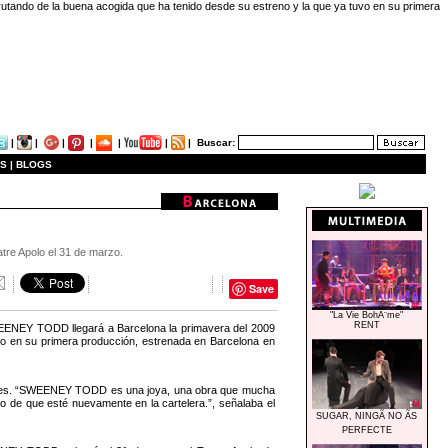
utando de la buena acogida que ha tenido desde su estreno y la que ya tuvo en su primera
|
|
|
|
|
|
|
Buscar:
S |
BLOGS
eatre Apolo el 31 de marzo.
Save
"La Vie BohÃ¨me"
RENT
SWEENEY TODD llegará a Barcelona la primavera del 2009
uvo en su primera producción, estrenada en Barcelona en
ciones. “SWEENEY TODD es una joya, una obra que mucha
vo de que esté nuevamente en la cartelera.”, señalaba el
SUGAR, NINGÃ NO ÃS
PERFECTE