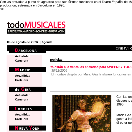
Con las entradas a punto de agotarse para sus últimas funciones en el Teatro Español de M
producción, estrenada en Barcelona en 1995.
"/>
08 de agosto de 2026 |
Agenda
CINE-TV |
C
Actualidad
noticias
Cartelera
Ya están a la venta las entradas para SWEENEY TOD
30/12/2008
El montaje dirigido por Mario Gas finalizará funciones en
Actualidad
Cartelera
Actualidad
Con las en
Cartelera
dispuesto 
1995.
Actualidad
Mario Gas 
gente a lo
Cartelera
director p