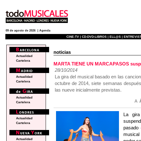
09 de agosto de 2026 |
Agenda
CINE-TV |
CD-DVD-LIBROS |
ELL@S |
ENTREVIST
noticias
Actualidad
Cartelera
MARTA TIENE UN MARCAPASOS suspen
28/10/2014
La gira del musical basado en las cancio
Actualidad
Cartelera
octubre de 2014, siete semanas después d
las nueve inicialmente previstas.
Actualidad
Cartelera
La gi
Actualidad
suspend
Cartelera
pasado 
musical 
Actualidad
poder se