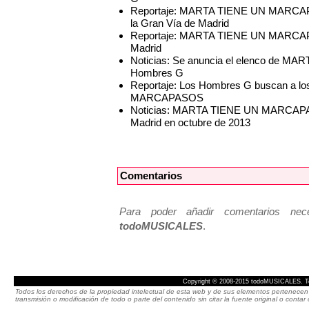
Reportaje: MARTA TIENE UN MARCAPAS
la Gran Vía de Madrid
Reportaje: MARTA TIENE UN MARCAPAS
Madrid
Noticias: Se anuncia el elenco de M
Hombres G
Reportaje: Los Hombres G buscan a l
MARCAPASOS
Noticias: MARTA TIENE UN MARCAPASO
Madrid en octubre de 2013
Comentarios
Para poder añadir comentarios neces
todoMUSICALES
.
Copyright © 2008-2015 todoMUSICALES. To
Todos los derechos de la propiedad intelectual de esta web y de sus elementos pertenecen 
transmisión o modificación de todo o parte del contenido sin citar la fuente original o cont