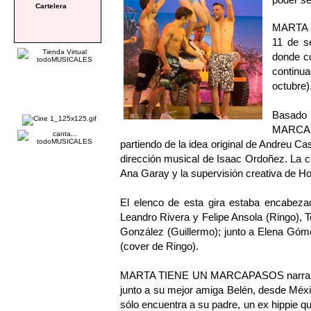
Cartelera
MARTA T
11 de s
donde co
continu
octubre)
Basado
MARCAPA
partiendo de la idea original de Andreu C
dirección musical de Isaac Ordoñez. La c
Ana Garay y la supervisión creativa de 
El elenco de esta gira estaba encabezad
Leandro Rivera y Felipe Ansola (Ringo), T
González (Guillermo); junto a Elena Góm
(cover de Ringo).
MARTA TIENE UN MARCAPASOS narra la hi
junto a su mejor amiga Belén, desde Méx
sólo encuentra a su padre, un ex hippie q