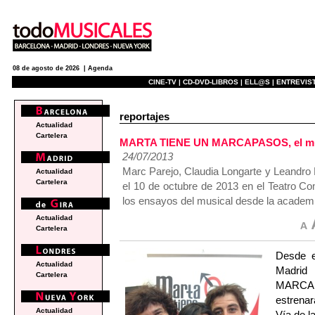
08 de agosto de 2026 |
Agenda
CINE-TV |
CD-DVD-LIBROS |
ELL@S |
ENTREVIST
reportajes
Actualidad
Cartelera
MARTA TIENE UN MARCAPASOS, el musi
24/07/2013
Marc Parejo, Claudia Longarte y Leandro 
Actualidad
Cartelera
el 10 de octubre de 2013 en el Teatro C
los ensayos del musical desde la academi
Actualidad
Cartelera
Desde e
Actualidad
Madri
Cartelera
MARCAP
estrena
Actualidad
Vía de l