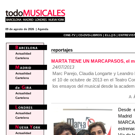
09 de agosto de 2026 |
Agenda
CINE-TV |
CD-DVD-LIBROS |
ELL@S |
ENTREVIST
reportajes
Actualidad
Cartelera
MARTA TIENE UN MARCAPASOS, el musi
24/07/2013
Marc Parejo, Claudia Longarte y Leandro 
Actualidad
Cartelera
el 10 de octubre de 2013 en el Teatro C
los ensayos del musical desde la academi
Actualidad
Cartelera
Desde e
Actualidad
Madri
Cartelera
MARCAP
estrena
Actualidad
Vía de l