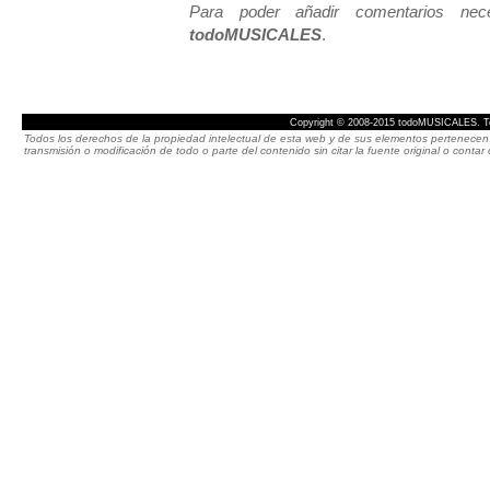
Para poder añadir comentarios neces
todoMUSICALES
.
Copyright © 2008-2015 todoMUSICALES. To
Todos los derechos de la propiedad intelectual de esta web y de sus elementos pertenecen 
transmisión o modificación de todo o parte del contenido sin citar la fuente original o cont