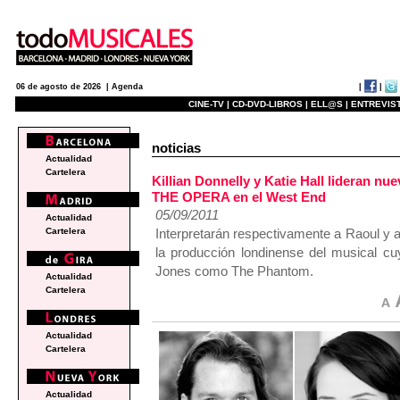
|
|
06 de agosto de 2026 |
Agenda
CINE-TV |
CD-DVD-LIBROS |
ELL@S |
ENTREVIST
noticias
Actualidad
Cartelera
Killian Donnelly y Katie Hall lideran
THE OPERA en el West End
05/09/2011
Actualidad
Interpretarán respectivamente a Raoul y a 
Cartelera
la producción londinense del musical cu
Jones como The Phantom.
Actualidad
Cartelera
Actualidad
Cartelera
Actualidad