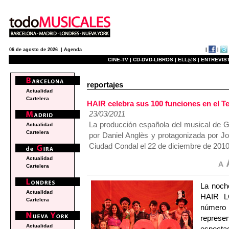
|
|
06 de agosto de 2026 |
Agenda
CINE-TV |
CD-DVD-LIBROS |
ELL@S |
ENTREVIST
reportajes
Actualidad
Cartelera
HAIR celebra sus 100 funciones en el T
23/03/2011
La producción española del musical de 
Actualidad
Cartelera
por Daniel Anglès y protagonizada por Jo
Ciudad Condal el 22 de diciembre de 2010
Actualidad
Cartelera
La noch
Actualidad
HAIR L
Cartelera
número 1
represe
Actualidad
especta