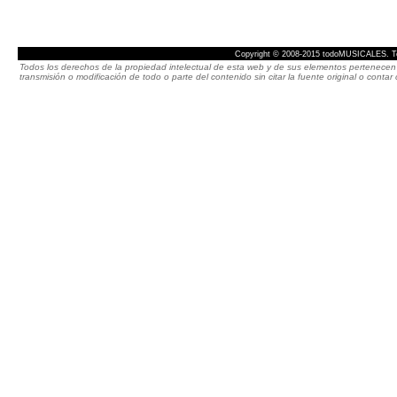
Copyright © 2008-2015 todoMUSICALES. To
Todos los derechos de la propiedad intelectual de esta web y de sus elementos pertenecen 
transmisión o modificación de todo o parte del contenido sin citar la fuente original o cont