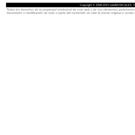
Copyright © 2008-2015 todoMUSICALES. To
Todos los derechos de la propiedad intelectual de esta web y de sus elementos pertenecen 
transmisión o modificación de todo o parte del contenido sin citar la fuente original o cont