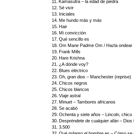
11. Kamasutra – la edad de piedra
12. Sé vivir
13. Iniciales
14. Me hundo más y más
15. Hair
16. Mi convicción
17. Qué sencillo es
18. Om Mane Padme Om / Hazla ondear
19. Frank Mills
20. Hare Krishna
21. ¿A dónde voy?
22. Blues eléctrico
23. Oh, gran dios – Manchester (reprise)
24. Chicos negros
25. Chicos blancos
26. Viaje astral
27. Minuet – Tambores africanos
28. Se acabó
29. Ochenta y siete años – Lincoln, chico
30. Despréndete de cualquier afán – Dios 
31. 3.500
32. Qué milagro el hombre es – Cómo se 