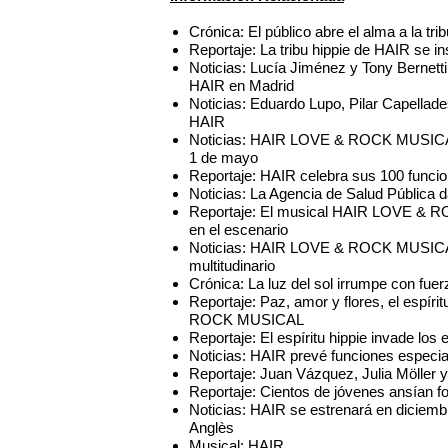
Crónica: El público abre el alma a la tr
Reportaje: La tribu hippie de HAIR se i
Noticias: Lucía Jiménez y Tony Bernetti
HAIR en Madrid
Noticias: Eduardo Lupo, Pilar Capellade
HAIR
Noticias: HAIR LOVE & ROCK MUSICAL fi
1 de mayo
Reportaje: HAIR celebra sus 100 funcio
Noticias: La Agencia de Salud Pública d
Reportaje: El musical HAIR LOVE & R
en el escenario
Noticias: HAIR LOVE & ROCK MUSICAL 
multitudinario
Crónica: La luz del sol irrumpe con fue
Reportaje: Paz, amor y flores, el espí
ROCK MUSICAL
Reportaje: El espíritu hippie invade l
Noticias: HAIR prevé funciones especi
Reportaje: Juan Vázquez, Julia Möller y
Reportaje: Cientos de jóvenes ansían f
Noticias: HAIR se estrenará en diciembr
Anglès
Musical: HAIR