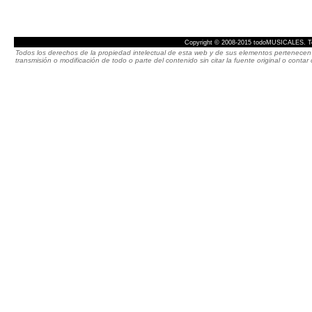
Copyright © 2008-2015 todoMUSICALES. To
Todos los derechos de la propiedad intelectual de esta web y de sus elementos pertenecen 
transmisión o modificación de todo o parte del contenido sin citar la fuente original o cont