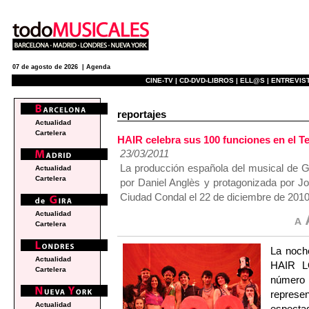
07 de agosto de 2026 |
Agenda
CINE-TV |
CD-DVD-LIBROS |
ELL@S |
ENTREVIST
reportajes
Actualidad
Cartelera
HAIR celebra sus 100 funciones en el T
23/03/2011
La producción española del musical de 
Actualidad
Cartelera
por Daniel Anglès y protagonizada por Jo
Ciudad Condal el 22 de diciembre de 2010
Actualidad
Cartelera
La noch
Actualidad
HAIR L
Cartelera
número 1
represe
Actualidad
especta