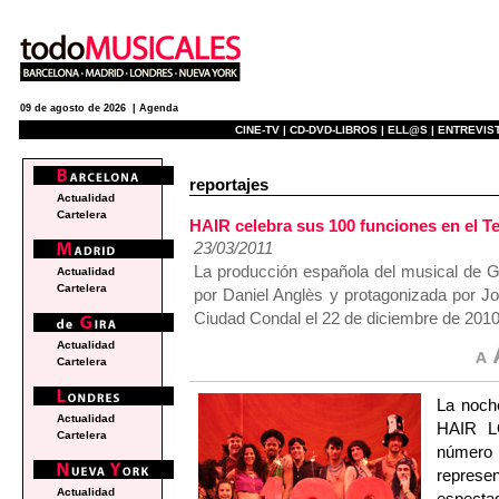
09 de agosto de 2026 |
Agenda
CINE-TV |
CD-DVD-LIBROS |
ELL@S |
ENTREVIST
reportajes
Actualidad
Cartelera
HAIR celebra sus 100 funciones en el T
23/03/2011
La producción española del musical de 
Actualidad
Cartelera
por Daniel Anglès y protagonizada por Jo
Ciudad Condal el 22 de diciembre de 2010
Actualidad
Cartelera
La noch
Actualidad
HAIR L
Cartelera
número 1
represe
Actualidad
especta