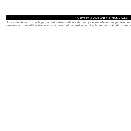
Copyright © 2008-2015 todoMUSICALES. To
Todos los derechos de la propiedad intelectual de esta web y de sus elementos pertenecen 
transmisión o modificación de todo o parte del contenido sin citar la fuente original o cont