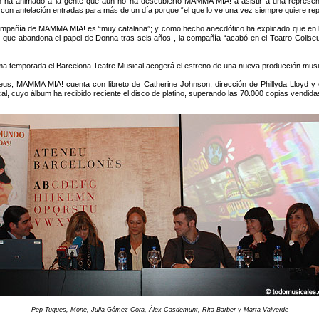
én ha animado a la gente que aún no ha descubierto MAMMA MIA! a asistir a una representac
n antelación entradas para más de un día porque “el que lo ve una vez siempre quiere repet
compañía de MAMMA MIA! es “muy catalana”; y como hecho anecdótico ha explicado que en l
, que abandona el papel de Donna tras seis años-, la compañía “acabó en el Teatro Coliseu
ma temporada el Barcelona Teatre Musical acogerá el estreno de una nueva producción music
us, MAMMA MIA! cuenta con libreto de Catherine Johnson, dirección de Phillyda Lloyd y c
al, cuyo álbum ha recibido reciente el disco de platino, superando las 70.000 copias vendida
Pep Tugues, Mone, Julia Gómez Cora, Álex Casdemunt, Rita Barber y Marta Valverde