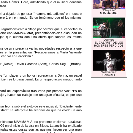
esado Gómez Cora, admitiendo que el musical continúa
dido.
"Chiquitita"
o ha dejado de generar “mamma mia-adictos” en nuestro
MAMMA MIA!
úmero 1 en el mundo. Es un fenómeno que ni los mismos
gradecimiento a Stage por permitir que el espectáculo
uerte con MAMMA MIA!, presentándolo diez días, con un
at, que cuenta con una oferta que supera los treinta
Obertura
EL CABARET DE LOS
HOMBRES PERDIDOS
te de gira presenta varias novedades respecto a la que
entes en la presentación: “Recuperamos a Marta Valverde
o estuvo en Barcelona.”
r (Rosie), David Castedo (Sam), Carlos Seguí (Bruno),
"Wilkommen"
s “un placer y un honor representar a Donna, un papel
CABARET
ambién se lo pasa genial. Es un espectáculo mágico tanto
ró del espectáculo tras verlo por primera vez: “Es un
aje y hacen su trabajo con una gran eficacia, es por eso
su teoría sobre el éxito de este musical: “Evidentemente
istad.” La intérprete ha reconocido que ha vivido un año
lusión que MAMMA MIA! se presente en tierras catalanas
en el inicio de la gira en Bilbao. La actriz ha explicado
“todas estas cosas son las que nos hacen ser una gran