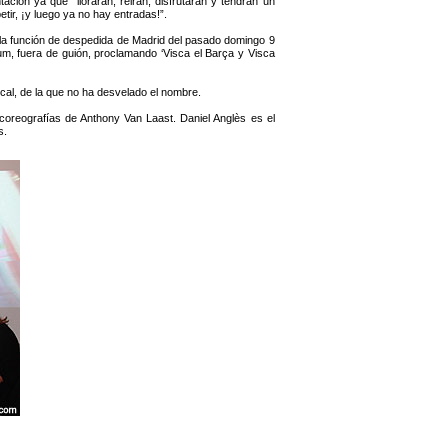
ión ya que “llorarán, reirán, disfrutarán y tendrán un
ir, ¡y luego ya no hay entradas!”.
a función de despedida de Madrid del pasado domingo 9
m, fuera de guión, proclamando ‘Visca el Barça y Visca
al, de la que no ha desvelado el nombre.
oreografías de Anthony Van Laast. Daniel Anglès es el
s.