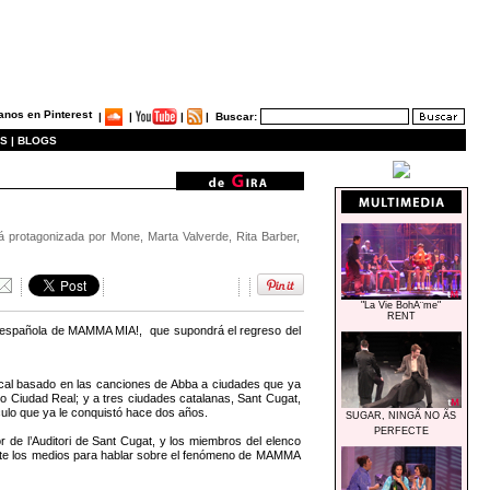
|
|
|
|
Buscar:
S |
BLOGS
á protagonizada por Mone, Marta Valverde, Rita Barber,
"La Vie BohÃ¨me"
RENT
ira española de MAMMA MIA!, que supondrá el regreso del
sical basado en las canciones de Abba a ciudades que ya
o Ciudad Real; y a tres ciudades catalanas, Sant Cugat,
ulo que ya le conquistó hace dos años.
SUGAR, NINGÃ NO ÃS
PERFECTE
 de l’Auditori de Sant Cugat, y los miembros del elenco
nte los medios para hablar sobre el fenómeno de MAMMA