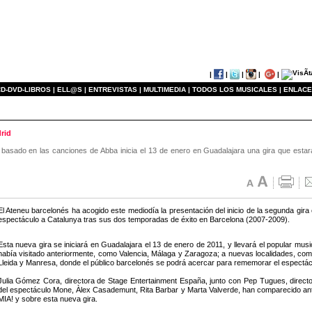
|
|
|
|
|
D-DVD-LIBROS |
ELL@S |
ENTREVISTAS |
MULTIMEDIA |
TODOS LOS MUSICALES |
ENLACE
rid
basado en las canciones de Abba inicia el 13 de enero en Guadalajara una gira que estar
El Ateneu barcelonés ha acogido este mediodía la presentación del inicio de la segunda g
espectáculo a Catalunya tras sus dos temporadas de éxito en Barcelona (2007-2009).
Esta nueva gira se iniciará en Guadalajara el 13 de enero de 2011, y llevará el popular mu
había visitado anteriormente, como Valencia, Málaga y Zaragoza; a nuevas localidades, com
Lleida y Manresa, donde el público barcelonés se podrá acercar para rememorar el espectác
Julia Gómez Cora, directora de Stage Entertainment España, junto con Pep Tugues, director
del espectáculo Mone, Àlex Casademunt, Rita Barbar y Marta Valverde, han comparecido a
MIA! y sobre esta nueva gira.