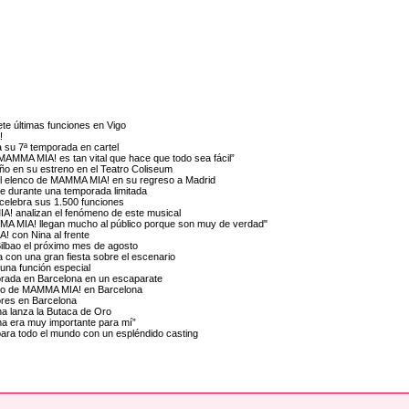
te últimas funciones en Vigo
!
 su 7ª temporada en cartel
MAMMA MIA! es tan vital que hace que todo sea fácil”
ño en su estreno en el Teatro Coliseum
al elenco de MAMMA MIA! en su regreso a Madrid
e durante una temporada limitada
celebra sus 1.500 funciones
IA! analizan el fenómeno de este musical
MMA MIA! llegan mucho al público porque son muy de verdad"
A! con Nina al frente
Bilbao el próximo mes de agosto
con una gran fiesta sobre el escenario
una función especial
rada en Barcelona en un escaparate
arto de MAMMA MIA! en Barcelona
ores en Barcelona
a lanza la Butaca de Oro
na era muy importante para mí”
para todo el mundo con un espléndido casting