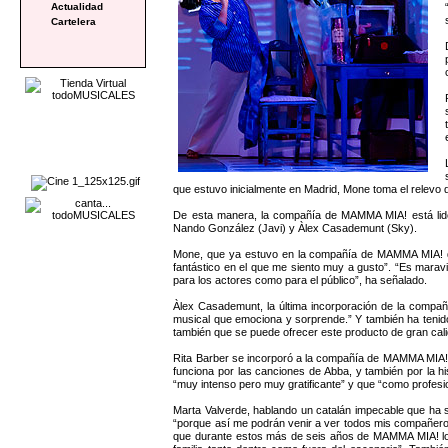
Actualidad
Cartelera
que estuvo inicialmente en Madrid, Mone toma el relevo
De esta manera, la compañía de MAMMA MIA! está lider
Nando González (Javi) y Àlex Casademunt (Sky).
Mone, que ya estuvo en la compañía de MAMMA MIA! dur
fantástico en el que me siento muy a gusto”. “Es maravi
para los actores como para el público”, ha señalado.
Àlex Casademunt, la última incorporación de la compa
musical que emociona y sorprende.” Y también ha tenido 
también que se puede ofrecer este producto de gran cal
Rita Barber se incorporó a la compañía de MAMMA MIA! co
funciona por las canciones de Abba, y también por la hi
“muy intenso pero muy gratificante” y que “como profes
Marta Valverde, hablando un catalán impecable que ha 
“porque así me podrán venir a ver todos mis compañeros d
que durante estos más de seis años de MAMMA MIA! los