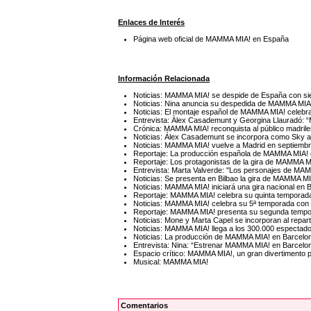
Enlaces de Interés
Página web oficial de MAMMA MIA! en España
Información Relacionada
Noticias: MAMMA MIA! se despide de España con sie
Noticias: Nina anuncia su despedida de MAMMA MIA
Noticias: El montaje español de MAMMA MIA! celebra
Entrevista: Àlex Casademunt y Georgina Llauradó: “
Crónica: MAMMA MIA! reconquista al público madrile
Noticias: Álex Casademunt se incorpora como Sky 
Noticias: MAMMA MIA! vuelve a Madrid en septiembr
Reportaje: La producción española de MAMMA MIA! 
Reportaje: Los protagonistas de la gira de MAMMA M
Entrevista: Marta Valverde: "Los personajes de MA
Noticias: Se presenta en Bilbao la gira de MAMMA MI
Noticias: MAMMA MIA! iniciará una gira nacional en 
Reportaje: MAMMA MIA! celebra su quinta temporada 
Noticias: MAMMA MIA! celebra su 5ª temporada con 
Reportaje: MAMMA MIA! presenta su segunda tempo
Noticias: Mone y Marta Capel se incorporan al rep
Noticias: MAMMA MIA! llega a los 300.000 espectad
Noticias: La producción de MAMMA MIA! en Barcelon
Entrevista: Nina: “Estrenar MAMMA MIA! en Barcelo
Espacio crítico: MAMMA MIA!, un gran divertimento 
Musical: MAMMA MIA!
Comentarios