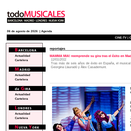
06 de agosto de 2026 |
Agenda
CINE-TV |
C
reportajes
Actualidad
MAMMA MIA! reemprende su gira tras el éxito en Mad
12/01/2011
Cartelera
Tras más de seis años de éxito en España, el musical 
Georgina Llauradó y Àlex Casademunt.
Actualidad
Cartelera
Actualidad
Cartelera
Actualidad
Cartelera