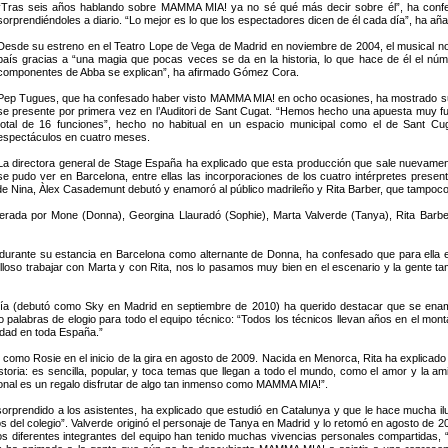
“Tras seis años hablando sobre MAMMA MIA! ya no sé qué más decir sobre él”, ha conf
sorprendiéndoles a diario. “Lo mejor es lo que los espectadores dicen de él cada día”, ha aña
Desde su estreno en el Teatro Lope de Vega de Madrid en noviembre de 2004, el musical n
país gracias a “una magia que pocas veces se da en la historia, lo que hace de él el n
componentes de Abba se explican”, ha afirmado Gómez Cora.
Pep Tugues, que ha confesado haber visto MAMMA MIA! en ocho ocasiones, ha mostrado su a
se presente por primera vez en l’Auditori de Sant Cugat. “Hemos hecho una apuesta muy f
total de 16 funciones”, hecho no habitual en un espacio municipal como el de Sant Cug
espectáculos en cuatro meses.
La directora general de Stage España ha explicado que esta producción que sale nuevamen
se pudo ver en Barcelona, entre ellas las incorporaciones de los cuatro intérpretes pres
 de Nina, Àlex Casademunt debutó y enamoró al público madrileño y Rita Barber, que tampoc
ada por Mone (Donna), Georgina Llauradó (Sophie), Marta Valverde (Tanya), Rita Barbe
ante su estancia en Barcelona como alternante de Donna, ha confesado que para ella e
lloso trabajar con Marta y con Rita, nos lo pasamos muy bien en el escenario y la gente t
ñía (debutó como Sky en Madrid en septiembre de 2010) ha querido destacar que se enamo
palabras de elogio para todo el equipo técnico: “Todos los técnicos llevan años en el mont
idad en toda España.”
mo Rosie en el inicio de la gira en agosto de 2009. Nacida en Menorca, Rita ha explicado 
storia: es sencilla, popular, y toca temas que llegan a todo el mundo, como el amor y la am
ional es un regalo disfrutar de algo tan inmenso como MAMMA MIA!”.
sorprendido a los asistentes, ha explicado que estudió en Catalunya y que le hace mucha i
el colegio”. Valverde originó el personaje de Tanya en Madrid y lo retomó en agosto de 2009 
 diferentes integrantes del equipo han tenido muchas vivencias personales compartidas, 