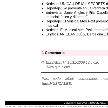
Noticias: UN CAU DE MIL SECRETS de E
Reportaje: Se presenta en La Pedrer
Entrevista: Daniel Anglès y Pilar Cap
especial, único y diferente”
Reportaje: El Musical Més Petit pres
musical
Noticias: El Musical Més Petit estren
Ell@s: DANIEL ANGLÈS, Barcelona 19
1 Comentario
ELISABETH, 16/11/2009 13:57:26
¡¡Mira qué bien!!
Para poder añadir comentarios neces
todoMUSICALES
.
Copyright © 2008-2015 todoMUSICALES. To
Todos los derechos de la propiedad intelectual de esta web y de sus elementos pertenecen 