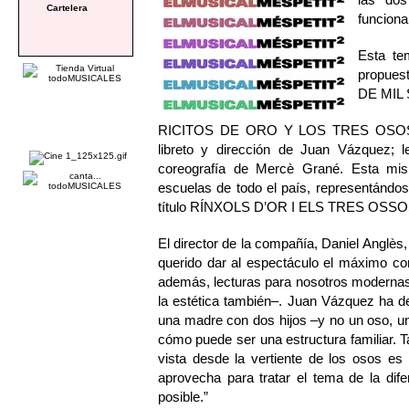
Cartelera
funciona
Esta te
propue
DE MIL
RICITOS DE ORO Y LOS TRES OSOS es 
libreto y dirección de Juan Vázquez; 
coreografía de Mercè Grané. Esta mis
escuelas de todo el país, representándose
título RÍNXOLS D’OR I ELS TRES OSSO
El director de la compañía, Daniel Anglès
querido dar al espectáculo el máximo co
además, lecturas para nosotros modernas 
la estética también–. Juan Vázquez ha d
una madre con dos hijos –y no un oso, una
cómo puede ser una estructura familiar. T
vista desde la vertiente de los osos es 
aprovecha para tratar el tema de la dif
posible.”