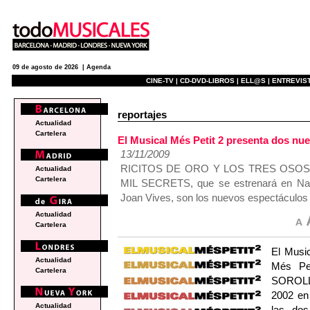
09 de agosto de 2026 |
Agenda
CINE-TV |
CD-DVD-LIBROS |
ELL@S |
ENTREVIST
reportajes
Actualidad
Cartelera
El Musical Més Petit 2 presenta dos nu
13/11/2009
RICITOS DE ORO Y LOS TRES OSOS, de
Actualidad
Cartelera
MIL SECRETS, que se estrenará en Nav
Joan Vives, son los nuevos espectáculos d
Actualidad
Cartelera
El Musi
Actualidad
Més Pe
Cartelera
SOROLL 
2002 en
Actualidad
las dos