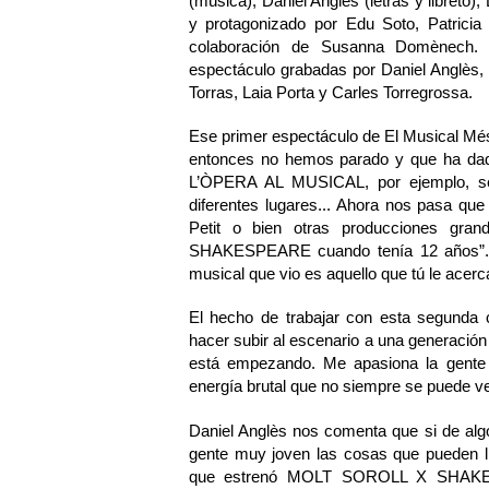
(música), Daniel Anglès (letras y libreto), 
y protagonizado por Edu Soto, Patricia
colaboración de Susanna Domènech. 
espectáculo grabadas por Daniel Anglès,
Torras, Laia Porta y Carles Torregrossa.
Ese primer espectáculo de El Musical Més 
entonces no hemos parado y que ha dado
L’ÒPERA AL MUSICAL, por ejemplo, se 
diferentes lugares... Ahora nos pasa qu
Petit o bien otras producciones g
SHAKESPEARE cuando tenía 12 años”. Es
musical que vio es aquello que tú le acer
El hecho de trabajar con esta segunda 
hacer subir al escenario a una generación
está empezando. Me apasiona la gente 
energía brutal que no siempre se puede v
Daniel Anglès nos comenta que si de algo 
gente muy joven las cosas que pueden l
que estrenó MOLT SOROLL X SHAKESP