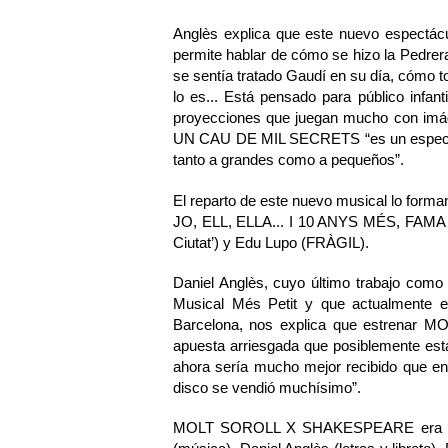
Anglès explica que este nuevo espectácu
permite hablar de cómo se hizo la Pedrer
se sentía tratado Gaudí en su día, cómo to
lo es... Está pensado para público infant
proyecciones que juegan mucho con imáge
UN CAU DE MIL SECRETS “es un espectác
tanto a grandes como a pequeños”.
El reparto de este nuevo musical lo form
JO, ELL, ELLA... I 10 ANYS MÉS, FAMA - E
Ciutat’) y Edu Lupo (FRÀGIL).
Daniel Anglès, cuyo último trabajo com
Musical Més Petit y que actualmente 
Barcelona, nos explica que estrenar
apuesta arriesgada que posiblemente est
ahora sería mucho mejor recibido que en
disco se vendió muchísimo”.
MOLT SOROLL X SHAKESPEARE era un m