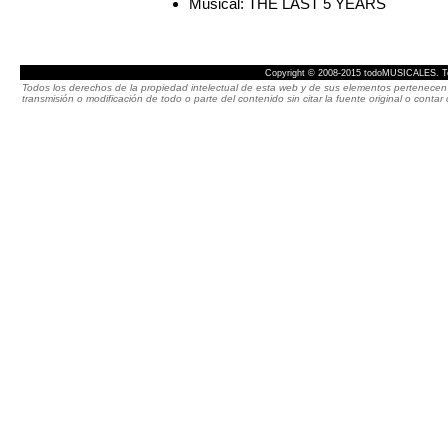
Musical: THE LAST 5 YEARS
Copyright © 2008-2015 todoMUSICALES. To
Todos los derechos de la propiedad intelectual de esta web y de sus elementos pertenecen 
transmisión o modificación de todo o parte del contenido sin citar la fuente original o cont