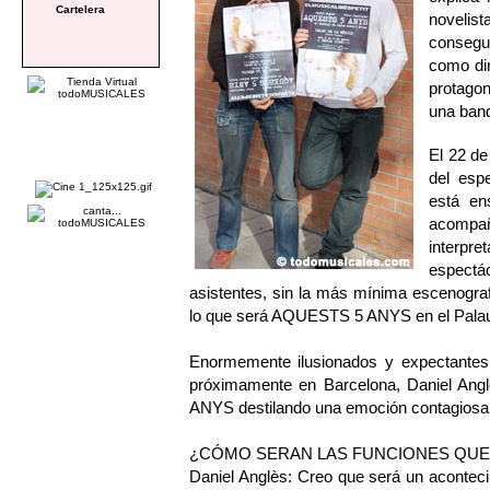
Cartelera
novelis
consegu
como dir
protagon
una band
El 22 de
del esp
está en
acompa
interpr
espect
asistentes, sin la más mínima escenogra
lo que será AQUESTS 5 ANYS en el Palau
Enormemente ilusionados y expectantes 
próximamente en Barcelona, Daniel Ang
ANYS destilando una emoción contagiosa 
¿CÓMO SERAN LAS FUNCIONES QUE 
Daniel Anglès: Creo que será un aconteci