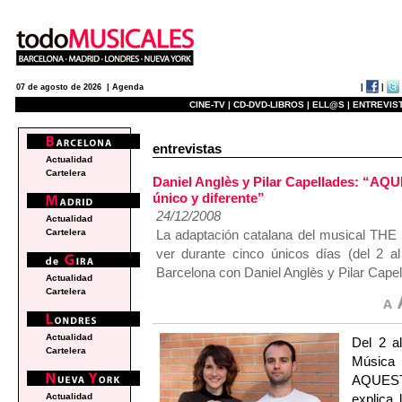
|
|
07 de agosto de 2026 |
Agenda
CINE-TV |
CD-DVD-LIBROS |
ELL@S |
ENTREVIST
entrevistas
Actualidad
Cartelera
Daniel Anglès y Pilar Capellades: “AQ
único y diferente”
24/12/2008
Actualidad
La adaptación catalana del musical T
Cartelera
ver durante cinco únicos días (del 2 
Barcelona con Daniel Anglès y Pilar Cape
Actualidad
Cartelera
Actualidad
Del 2 a
Cartelera
Música 
AQUEST
explica 
Actualidad