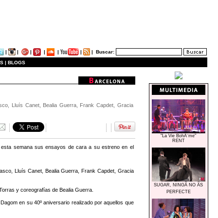
|
|
|
|
|
|
|
Buscar:
S |
BLOGS
co, Lluís Canet, Bealia Guerra, Frank Capdet, Gracia
"La Vie BohÃ¨me"
RENT
 esta semana sus ensayos de cara a su estreno en el
co, Lluís Canet, Bealia Guerra, Frank Capdet, Gracia
SUGAR, NINGÃ NO ÃS
 Torras y coreografías de Bealia Guerra.
PERFECTE
agom en su 40º aniversario realizado por aquellos que