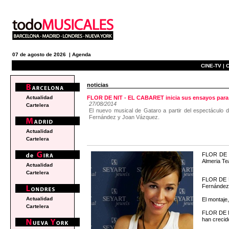
07 de agosto de 2026 |
Agenda
CINE-TV |
C
noticias
Actualidad
FLOR DE NIT - EL CABARET inicia sus ensayos para s
27/08/2014
Cartelera
El nuevo musical de Gataro a partir del espectáculo
Fernández y Joan Vázquez.
Actualidad
Cartelera
FLOR DE N
Almeria Te
Actualidad
Cartelera
FLOR DE N
Fernández
Actualidad
El montaje,
Cartelera
FLOR DE NI
han crecid