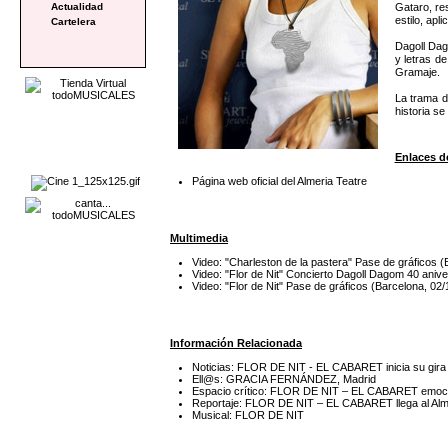
Gataro, re
Actualidad
estilo, apl
Cartelera
Dagoll Dag
y letras d
Gramaje.
La trama d
historia se
Enlaces de
Página web oficial del Almeria Teatre
Multimedia
Video: "Charleston de la pastera" Pase de gráfico
Video: "Flor de Nit" Concierto Dagoll Dagom 40 ani
Video: "Flor de Nit" Pase de gráficos (Barcelona,
Información Relacionada
Noticias: FLOR DE NIT - EL CABARET inicia su gira
Ell@s: GRACIA FERNÁNDEZ, Madrid
Espacio crítico: FLOR DE NIT – EL CABARET emocio
Reportaje: FLOR DE NIT – EL CABARET llega al Alme
Musical: FLOR DE NIT