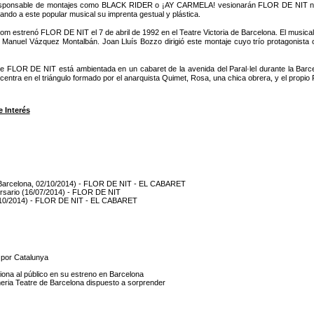
sponsable de montajes como BLACK RIDER o ¡AY CARMELA! vesionarán FLOR DE NIT no tant
icando a este popular musical su imprenta gestual y plástica.
om estrenó FLOR DE NIT el 7 de abril de 1992 en el Teatre Victoria de Barcelona. El musical 
e Manuel Vázquez Montalbán. Joan Lluís Bozzo dirigió este montaje cuyo trío protagonista
e FLOR DE NIT está ambientada en un cabaret de la avenida del Paral·lel durante la Barce
 centra en el triángulo formado por el anarquista Quimet, Rosa, una chica obrera, y el propio 
 Interés
s (Barcelona, 02/10/2014) - FLOR DE NIT - EL CABARET
versario (16/07/2014) - FLOR DE NIT
 02/10/2014) - FLOR DE NIT - EL CABARET
 por Catalunya
na al público en su estreno en Barcelona
ria Teatre de Barcelona dispuesto a sorprender