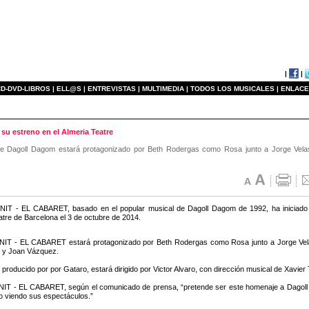
|
|
D-DVD-LIBROS |
ELL@S |
ENTREVISTAS |
MULTIMEDIA |
TODOS LOS MUSICALES |
ENLACE
u estreno en el Almeria Teatre
 de Dagoll Dagom estará protagonizado por Beth Rodergas como Rosa junto a Jorge Velas
IT - EL CABARET, basado en el popular musical de Dagoll Dagom de 1992, ha iniciado
atre de Barcelona el 3 de octubre de 2014.
IT - EL CABARET estará protagonizado por Beth Rodergas como Rosa junto a Jorge Velas
 y Joan Vázquez.
 producido por por Gataro, estará dirigido por Victor Alvaro, con dirección musical de Xavier
T - EL CABARET, según el comunicado de prensa, “pretende ser este homenaje a Dagoll D
o viendo sus espectáculos.”