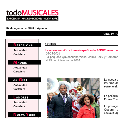
07 de agosto de 2026 |
Agenda
CINE-TV |
C
noticias
Actualidad
La nueva versión cinematográfica de ANNIE se estre
06/03/2014
Cartelera
La pequeña Quvenzhane Wallis, Jamie Foxx y Cameron Di
el 25 de diciembre de 2014.
Actualidad
Cartelera
La nueva v
las tiras 
Actualidad
estrene el 
Cartelera
La películ
Emma Thomp
Actualidad
La protago
Cartelera
Oscars más
esclavitud)