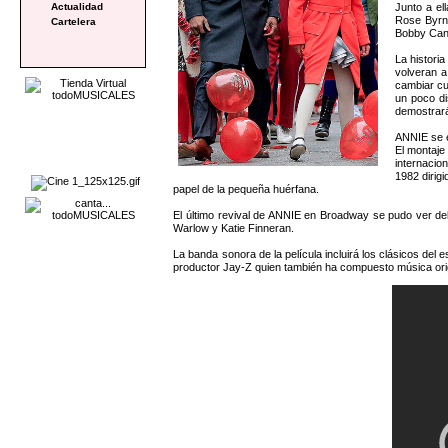
Junto a e
Actualidad
Rose Byrne
Cartelera
Bobby Can
La histori
volveran a
cambiar cu
un poco di
demostrará
ANNIE se e
El montaje
internacio
1982 dirig
papel de la pequeña huérfana.
El último revival de ANNIE en Broadway se pudo ver del
Warlow y Katie Finneran.
La banda sonora de la película incluirá los clásicos del 
productor Jay-Z quien también ha compuesto música origi