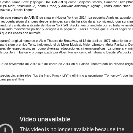
lla están Jamie Foxx (‘Django’, DREAMGIRLS) como Benjamin Stacks, Cameron Diaz (‘Bad
 (‘X-Men’, ‘Insiduous 2’) como Grace, y Adewale Akinnuoye-Agbaje (‘Thor’) como Nash. T
navale y Tracie Thoms.
a de este remake de ANNIE se sitúa en Nueva York en 2014. La pequeña Annie es abando
 recogerla algún día, pero desde entonces su vida ha sido dura, conviviendo con su cru
ando el candidato a alcalde de Nueva York Will Stacks -recomendado por su brillante as
simulado movimiento político y acogen a la pequeña. Stacks creerá que él es el ángel de la
 que las cosas son al revés.
strenó originalmente en el Alvin Theatre de Broadway el 12 de abril de 1977, obteniendo un 
 ganó siete premios Tony, incluyendo el de Mejor Musical, Mejor Libreto y Mejor Partitura.
nales del espectáculo, así como diversas adaptaciones cinematográficas. La primera y más
ida por John Huston y protagonizada por Albert Finney como el millonario Daddy Warbucks,
 8 de noviembre de 2012 al 5 de enero de 2014 en el Palace Theatre con un reparto original
espectáculo, entre ellos “It’s the Hard Knock Life” y el himno al optimismo “Tomorrow”, que 
nal para el filme.