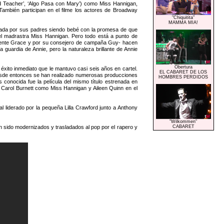
 Teacher’, ‘Algo Pasa con Mary’) como Miss Hannigan,
ambién participan en el filme los actores de Broadway
"Chiquitita"
MAMMA MIA!
nada por sus padres siendo bebé con la promesa de que
el madrastra Miss Hannigan. Pero todo está a punto de
istente Grace y por su consejero de campaña Guy- hacen
 guardia de Annie, pero la naturaleza brillante de Annie
Obertura
éxito inmediato que le mantuvo casi seis años en cartel.
EL CABARET DE LOS
 Desde entonces se han realizado numerosas producciones
HOMBRES PERDIDOS
 conocida fue la película del mismo título estrenada en
 Carol Burnett como Miss Hannigan y Aileen Quinn en el
 liderado por la pequeña Lilla Crawford junto a Anthony
"Wilkommen"
han sido modernizados y trasladados al pop por el rapero y
CABARET