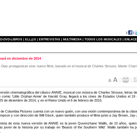
|
|
D-DVD-LIBROS |
ELL@S |
ENTREVISTAS |
MULTIMEDIA |
TODOS LOS MUSICALES |
ENLACE
nará en diciembre de 2014
az protagonizan este nuevo filme, basado en el musical de Charles Strouse, Martin Char
ersión cinematográfica del clásico ANNIE, musical con música de Charles Strouse, letras 
de comic ‘Little Orphan Annie’ de Harold Gray, llegará a los cines de Estados Unidos el 
25 de diciembre de 2014, y en el Reino Unido el 6 de febrero de 2015.
a de Columbia Pictures cuenta con un nuevo guión, con una visión contemporánea de la clásica
son y con dirección de Will Gluck, quien también produce el filme junto a Jay Brown, Jay-Z,
nista de esta nueva versión de ANNIE es la joven Quvenzhane Wallis, de 10 años, quien 
 joven de la historia por su trabajo en ‘Beasts of the Southern Wild’. Wallis también ha p
.