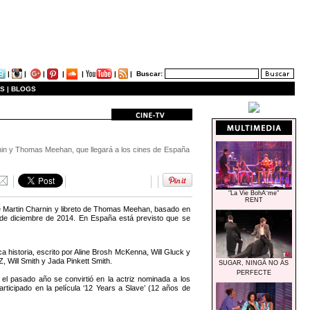
|
|
|
|
|
|
|
Buscar:
S |
BLOGS
nin y Thomas Meehan, que llegará a los cines de España
"La Vie BohÃ¨me"
RENT
de Martin Charnin y libreto de Thomas Meehan, basado en
19 de diciembre de 2014. En España está previsto que se
 historia, escrito por Aline Brosh McKenna, Will Gluck y
 Will Smith y Jada Pinkett Smith.
SUGAR, NINGÃ NO ÃS
PERFECTE
el pasado año se convirtió en la actriz nominada a los
articipado en la película ‘12 Years a Slave’ (12 años de