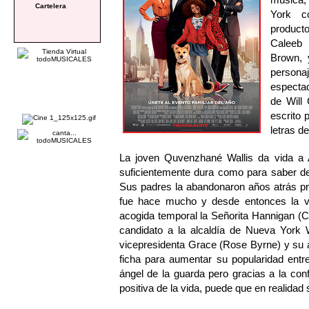
Cartelera
York c
producto
Caleeb 
Brown, 
persona
espectad
de Will
escrito
letras d
La joven Quvenzhané Wallis da vida a A
suficientemente dura como para saber de
Sus padres la abandonaron años atrás pro
fue hace mucho y desde entonces la v
acogida temporal la Señorita Hannigan (
candidato a la alcaldía de Nueva York W
vicepresidenta Grace (Rose Byrne) y su 
ficha para aumentar su popularidad entr
ángel de la guarda pero gracias a la con
positiva de la vida, puede que en realidad 