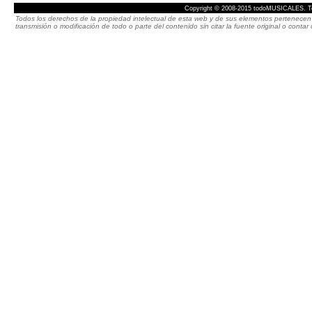
Copyright © 2008-2015 todoMUSICALES. To
Todos los derechos de la propiedad intelectual de esta web y de sus elementos pertenecen 
transmisión o modificación de todo o parte del contenido sin citar la fuente original o cont