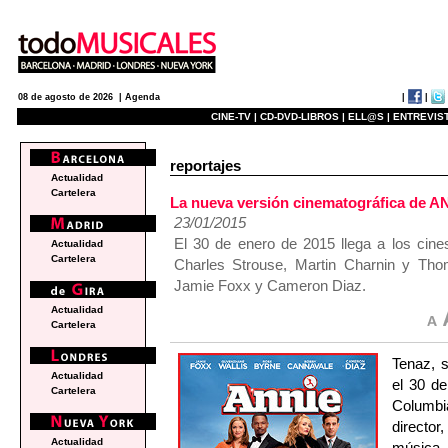
|
|
08 de agosto de 2026 |
Agenda
CINE-TV |
CD-DVD-LIBROS |
ELL@S |
ENTREVIST
reportajes
Actualidad
Cartelera
La nueva versión cinematográfica de A
23/01/2015
El 30 de enero de 2015 llega a los cine
Actualidad
Cartelera
Charles Strouse, Martin Charnin y Th
Jamie Foxx y Cameron Diaz.
Actualidad
Cartelera
Tenaz, s
Actualidad
el 30 d
Cartelera
Columbi
director
Actualidad
música,