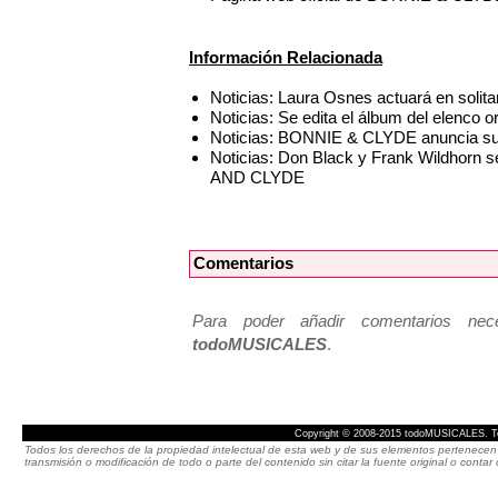
Información Relacionada
Noticias: Laura Osnes actuará en solita
Noticias: Se edita el álbum del elenc
Noticias: BONNIE & CLYDE anuncia su
Noticias: Don Black y Frank Wildhorn 
AND CLYDE
Comentarios
Para poder añadir comentarios neces
todoMUSICALES
.
Copyright © 2008-2015 todoMUSICALES. To
Todos los derechos de la propiedad intelectual de esta web y de sus elementos pertenecen 
transmisión o modificación de todo o parte del contenido sin citar la fuente original o cont