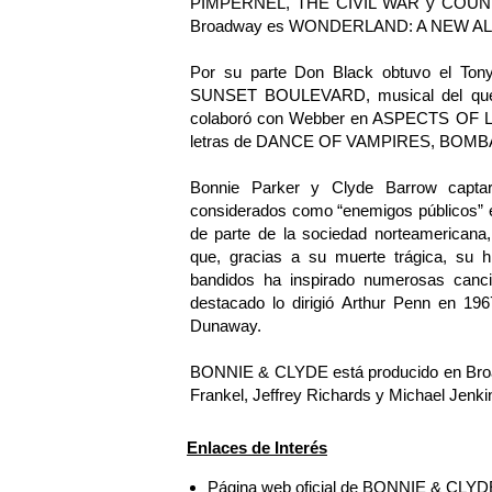
PIMPERNEL, THE CIVIL WAR y COUNT 
Broadway es WONDERLAND: A NEW A
Por su parte Don Black obtuvo el Ton
SUNSET BOULEVARD, musical del que fue
colaboró con Webber en ASPECTS OF 
letras de DANCE OF VAMPIRES, BOM
Bonnie Parker y Clyde Barrow captar
considerados como “enemigos públicos” e
de parte de la sociedad norteamerican
que, gracias a su muerte trágica, su h
bandidos ha inspirado numerosas cancio
destacado lo dirigió Arthur Penn en 19
Dunaway.
BONNIE & CLYDE está producido en Broadw
Frankel, Jeffrey Richards y Michael Jenki
Enlaces de Interés
Página web oficial de BONNIE & CLY