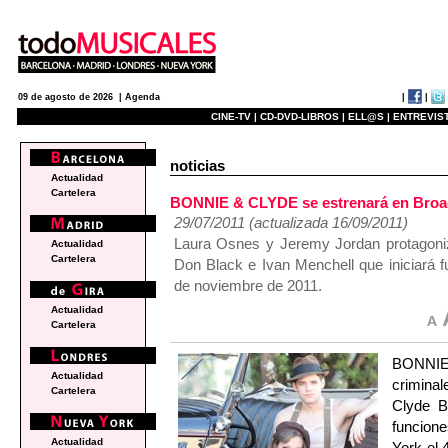
|
|
09 de agosto de 2026 |
Agenda
CINE-TV |
CD-DVD-LIBROS |
ELL@S |
ENTREVIST
noticias
Actualidad
Cartelera
BONNIE & CLYDE se estrenará en Broa
29/07/2011 (actualizada 16/09/2011)
Laura Osnes y Jeremy Jordan protagoniz
Actualidad
Cartelera
Don Black e Ivan Menchell que iniciará f
de noviembre de 2011.
Actualidad
Cartelera
BONNIE 
Actualidad
crimina
Cartelera
Clyde B
funcion
Actualidad
York el 