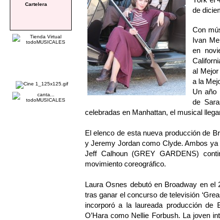
Cartelera
de dicie
Con músi
Ivan Me
en novi
Californ
al Mejor
a la Mej
Un año 
de Saras
celebradas en Manhattan, el musical llega
El elenco de esta nueva producción de B
y Jeremy Jordan como Clyde. Ambos ya ha
Jeff Calhoun (GREY GARDENS) continu
movimiento coreográfico.
Laura Osnes debutó en Broadway en el 2
tras ganar el concurso de televisión ‘Gr
incorporó a la laureada producción d
O’Hara como Nellie Forbush. La joven i