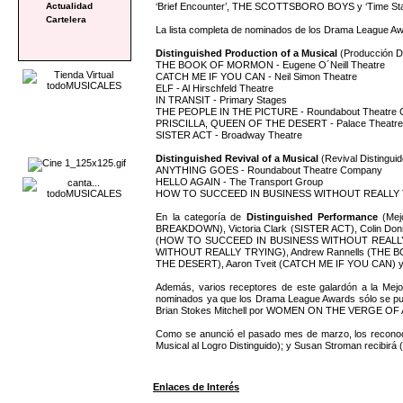
‘Brief Encounter’, THE SCOTTSBORO BOYS y ‘Time Stands
Actualidad
Cartelera
La lista completa de nominados de los Drama League Awa
Distinguished Production of a Musical
(Producción Di
THE BOOK OF MORMON - Eugene O´Neill Theatre
CATCH ME IF YOU CAN - Neil Simon Theatre
ELF - Al Hirschfeld Theatre
IN TRANSIT - Primary Stages
THE PEOPLE IN THE PICTURE - Roundabout Theatre
PRISCILLA, QUEEN OF THE DESERT - Palace Theatr
SISTER ACT - Broadway Theatre
Distinguished Revival of a Musical
(Revival Distingui
ANYTHING GOES - Roundabout Theatre Company
HELLO AGAIN - The Transport Group
HOW TO SUCCEED IN BUSINESS WITHOUT REALLY TRYI
En la categoría de
Distinguished Performance
(Mej
BREAKDOWN), Victoria Clark (SISTER ACT), Colin D
(HOW TO SUCCEED IN BUSINESS WITHOUT REALLY TR
WITHOUT REALLY TRYING), Andrew Rannells (THE BO
THE DESERT), Aaron Tveit (CATCH ME IF YOU CAN) y 
Además, varios receptores de este galardón a la Mejo
nominados ya que los Drama League Awards sólo se pue
Brian Stokes Mitchell por WOMEN ON THE VERGE 
Como se anunció el pasado mes de marzo, los reconocim
Musical al Logro Distinguido); y Susan Stroman recibirá 
Enlaces de Interés