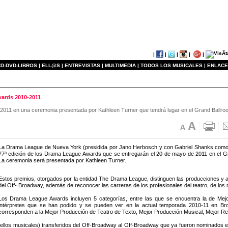
|
|
|
|
|
D-DVD-LIBROS |
ELL@S |
ENTREVISTAS |
MULTIMEDIA |
TODOS LOS MUSICALES |
ENLACE
ards 2010-2011
2011 en una ceremonia presentada por Kathleen Turner que tendrá lugar en el Grand Ballroo
La Drama League de Nueva York (presidida por Jano Herbosch y con Gabriel Shanks como di
77ª edición de los Drama League Awards que se entregarán el 20 de mayo de 2011 en el Gr
La ceremonia será presentada por Kathleen Turner.
Estos premios, otorgados por la entidad The Drama League, distinguen las producciones y
del Off- Broadway, además de reconocer las carreras de los profesionales del teatro, de los m
Los Drama League Awards incluyen 5 categorías, entre las que se encuentra la de Mejo
intérpretes que se han podido y se pueden ver en la actual temporada 2010-11 en Br
corresponden a la Mejor Producción de Teatro de Texto, Mejor Producción Musical, Mejor Rev
de ellos musicales) transferidos del Off-Broadway al Off-Broadway que ya fueron nom