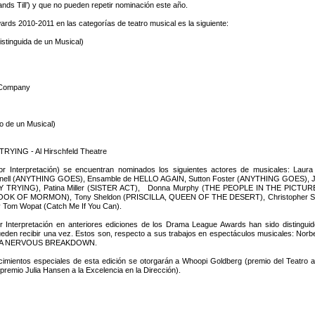
 Till’) y que no pueden repetir nominación este año.
rds 2010-2011 en las categorías de teatro musical es la siguiente:
stinguida de un Musical)
 Company
e
do de un Musical)
NG - Al Hirschfeld Theatre
or Interpretación) se encuentran nominados los siguientes actores de musicales
onnell (ANYTHING GOES), Ensamble de HELLO AGAIN, Sutton Foster (ANYTHING GOES)
YING), Patina Miller (SISTER ACT), Donna Murphy (THE PEOPLE IN THE PICTURE)
OK OF MORMON), Tony Sheldon (PRISCILLA, QUEEN OF THE DESERT), Christopher Sie
Tom Wopat (Catch Me If You Can).
r Interpretación en anteriores ediciones de los Drama League Awards han sido distingui
den recibir una vez. Estos son, respecto a sus trabajos en espectáculos musicales: No
OF A NERVOUS BREAKDOWN.
ientos especiales de esta edición se otorgarán a Whoopi Goldberg (premio del Teatro a la
(premio Julia Hansen a la Excelencia en la Dirección).