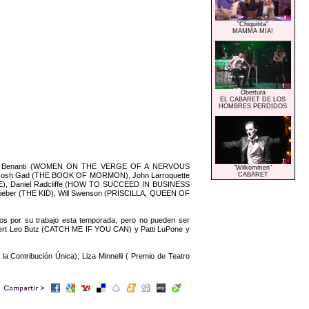
"Chiquitita"
MAMMA MIA!
Obertura
EL CABARET DE LOS
HOMBRES PERDIDOS
: Laura Benanti (WOMEN ON THE VERGE OF A NERVOUS
"Wilkommen"
, Josh Gad (THE BOOK OF MORMON), John Larroquette
CABARET
, Daniel Radcliffe (HOW TO SUCCEED IN BUSINESS
ber (THE KID), Will Swenson (PRISCILLA, QUEEN OF
dos por su trabajo esta temporada, pero no pueden ser
rbert Leo Butz (CATCH ME IF YOU CAN) y Patti LuPone y
 Contribución Única); Liza Minnelli ( Premio de Teatro