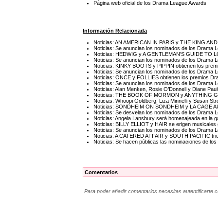
Página web oficial de los Drama League Awards
Información Relacionada
Noticias: AN AMERICAN IN PARIS y THE KING AND 
Noticias: Se anuncian los nominados de los Drama
Noticias: HEDWIG y A GENTLEMAN’S GUIDE TO L
Noticias: Se anuncian los nominados de los Drama
Noticias: KINKY BOOTS y PIPPIN obtienen los pre
Noticias: Se anuncian los nominados de los Drama
Noticias: ONCE y FOLLIES obtienen los premios D
Noticias: Se anuncian los nominados de los Drama
Noticias: Alan Menken, Rosie O’Donnell y Diane Pa
Noticias: THE BOOK OF MORMON y ANYTHING GOE
Noticias: Whoopi Goldberg, Liza Minnelli y Susan S
Noticias: SONDHEIM ON SONDHEIM y LA CAGE AUX
Noticias: Se desvelan los nominados de los Drama
Noticias: Angela Lansbury será homenajeada en la 
Noticias: BILLY ELLIOT y HAIR se erigen musicale
Noticias: Se anuncian los nominados de los Drama
Noticias: A CATERED AFFAIR y SOUTH PACIFIC tri
Noticias: Se hacen públicas las nominaciones de l
Comentarios
Para poder añadir comentarios necesitas autentificarte 