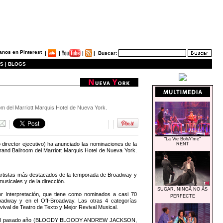
|
|
|
|
Buscar:
S |
BLOGS
m del Marriott Marquis Hotel de Nueva York.
"La Vie BohÃ¨me"
rector ejecutivo) ha anunciado las nominaciones de la
RENT
and Ballroom del Marriott Marquis Hotel de Nueva York.
 artistas más destacados de la temporada de Broadway y
usicales y de la dirección.
SUGAR, NINGÃ NO ÃS
r Interpretación, que tiene como nominados a casi 70
PERFECTE
oadway y en el Off-Broadway. Las otras 4 categorías
ival de Teatro de Texto y Mejor Revival Musical.
inados el pasado año (BLOODY BLOODY ANDREW JACKSON,