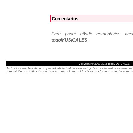
Comentarios
Para poder añadir comentarios neces
todoMUSICALES
.
Copyright © 2008-2015 todoMUSICALES. To
Todos los derechos de la propiedad intelectual de esta web y de sus elementos pertenecen 
transmisión o modificación de todo o parte del contenido sin citar la fuente original o cont