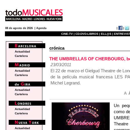
|
|
08 de agosto de 2026 |
Agenda
CINE-TV |
CD-DVD-LIBROS |
ELL@S |
ENTREVIST
crónica
Actualidad
Cartelera
THE UMBRELLAS OF CHERBOURG, bella 
23/03/2011
El 22 de marzo el Gielgud Theatre de Lond
Actualidad
Cartelera
de la película musical francesa L
Michel Legrand.
Actualidad
Cartelera
Un pequ
Actualidad
como deb
Cartelera
UMBREL
Theatre
Actualidad
congrega