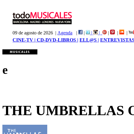
09 de agosto de 2026 |
Agenda
|
|
|
|
|
|
|
CINE-TV |
CD-DVD-LIBROS |
ELL@S |
ENTREVISTAS
e
THE UMBRELLAS 