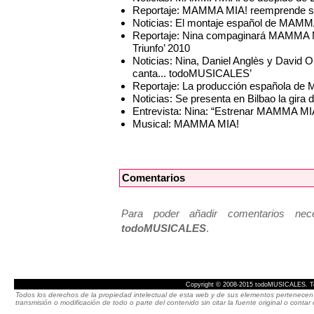
Reportaje: MAMMA MIA! reemprende su g
Noticias: El montaje español de MAMMA
Reportaje: Nina compaginará MAMMA MI
Triunfo’ 2010
Noticias: Nina, Daniel Anglès y David Or
canta... todoMUSICALES’
Reportaje: La producción española de
Noticias: Se presenta en Bilbao la gir
Entrevista: Nina: “Estrenar MAMMA MIA
Musical: MAMMA MIA!
Comentarios
Para poder añadir comentarios neces
todoMUSICALES
.
Copyright © 2008-2015 todoMUSICALES. To
Todos los derechos de la propiedad intelectual de esta web y de sus elementos pertenecen 
transmisión o modificación de todo o parte del contenido sin citar la fuente original o cont