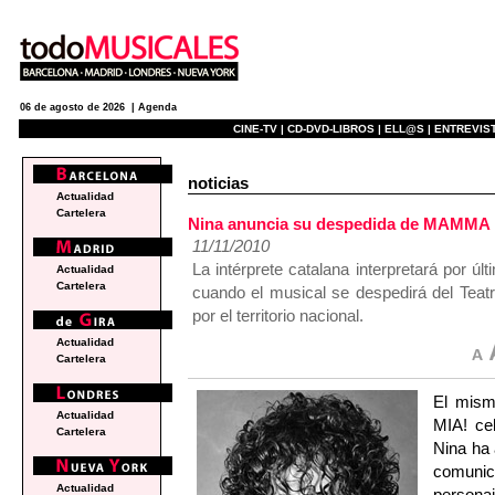
06 de agosto de 2026 |
Agenda
CINE-TV |
CD-DVD-LIBROS |
ELL@S |
ENTREVIST
noticias
Actualidad
Cartelera
Nina anuncia su despedida de MAMMA
11/11/2010
La intérprete catalana interpretará por ú
Actualidad
Cartelera
cuando el musical se despedirá del Teatr
por el territorio nacional.
Actualidad
Cartelera
El mism
Actualidad
MIA! cel
Cartelera
Nina ha
comunic
Actualidad
persona