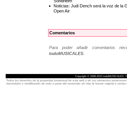
Sondheim
Noticias: Judi Dench será la voz de l
Open Air
Comentarios
Para poder añadir comentarios neces
todoMUSICALES
.
Copyright © 2008-2015 todoMUSICALES. To
Todos los derechos de la propiedad intelectual de esta web y de sus elementos pertenecen 
transmisión o modificación de todo o parte del contenido sin citar la fuente original o cont