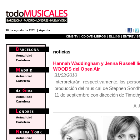
|
|
10 de agosto de 2026 |
Agenda
CINE-TV |
CD-DVD-LIBROS |
ELL@S |
ENTREVIST
noticias
Actualidad
Cartelera
Hannah Waddingham y Jenna Russell lid
WOODS del Open Air
31/03/2010
Actualidad
Interpretarán, respectivamente, los pers
Cartelera
producción del musical de Stephen Sondh
11 de septiembre con dirección de Timoth
Actualidad
Cartelera
Actualidad
Cartelera
Actualidad