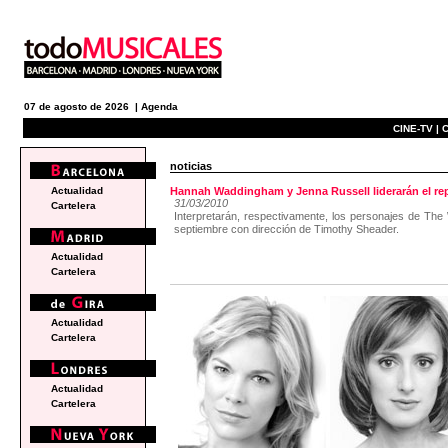
07 de agosto de 2026 |
Agenda
CINE-TV |
C
noticias
Actualidad
Hannah Waddingham y Jenna Russell liderarán el r
31/03/2010
Cartelera
Interpretarán, respectivamente, los personajes de Th
septiembre con dirección de Timothy Sheader.
Actualidad
Cartelera
Actualidad
Cartelera
Actualidad
Cartelera