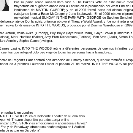
Por su parte Jenna Russell dará vida a The Baker’s Wife en este nuevo mont
trayectoria en el género dando vida a Fantine en la producción del West End de
londinense de MARTIN GUERRE; y en el 2005 formó parte del elenco origina
trabajando junto a Ewan McGregor y Jane Krakowski. En el 2006 obtuvo el premio 
revival del musical SUNDAY IN THE PARK WITH GEORGE de Stephen Sondheim, q
n del personaje de Dot la actriz británica obtuvo el Theatre World Award; y fue nominada a
 primer revival londinense de INTO THE WOODS, producido por el Donmar Warehouse en 1999, i
c Antolin, Valda Aviks (Granny), Billy Boyle (Mysterious Man), Gaye Brown (Cinderella´s S
ucinda), Mark Hadfield (Baker), Amy Ellen Richardson (Florinda), Ben Stott (Jack), Simon
Marc Antolin y Sophie Caton (swings).
 James Lapine, INTO THE WOODS reúne a diferentes personajes de cuentos infantiles com
s cuentos que refleja el doloroso viaje de todas las personas hacia la madurez.
re de Regent’s Park contará con dirección de Timothy Sheader, quien fue también el res
y ganador de 3 premios Laurence Olivier el pasado 21 de marzo. INTO THE WOODS se podr
en solitario en Londres
ará INTO THE WOODS en el Delacorte Theater de Nueva York
n Air Theatre disponible para descarga online
tagonizar LOVE STORY es emocionante y angustiosa a la vez”
 End y de Broadway, ofrece una noche mágica en L’Auditori
ada de actuar en Barcelona”