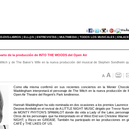
|
|
|
|
|
D-DVD-LIBROS |
ELL@S |
ENTREVISTAS |
MULTIMEDIA |
TODOS LOS MUSICALES |
ENLACE
eparto de la producción de INTO THE WOODS del Open Air
e Witch y de The Baker’s Wife en la nueva producción del musical de Stephen Sondheim qu
Como ella misma confirmó en sus recientes conciertos en la Menier Choco
Waddingham interpretará el personaje de The Witch en la nueva producción d
Open Air Theatre del Regent’s Park londinense.
Hannah Waddingham ha sido nominada en dos ocasiones a los premios Laurence Oli
Desiree Armfeldt en el revival de A LITTLE NIGHT MUSIC dirigido por Trevor Nunn; 
de MONTY PHYTON’S SPAMALOT donde dio vida a Lady of the Lake, personaje qu
Otros de los personajes que ha interpretado en el West End son Christine W
NIGHT; y Rizzo en GREASE. También ha participado en las producciones en 
CAFÉ y THE LIKES OF US.