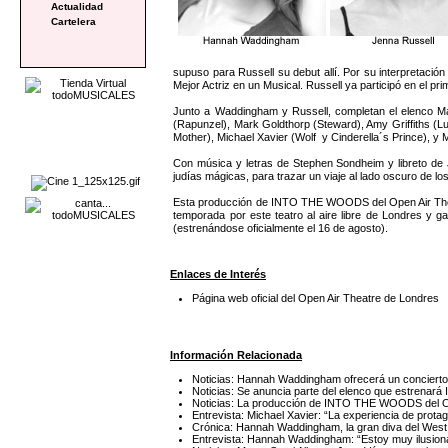
Actualidad
Cartelera
supuso para Russell su debut allí. Por su interpretació
Mejor Actriz en un Musical. Russell ya participó en el
Junto a Waddingham y Russell, completan el elenco Mar
(Rapunzel), Mark Goldthorp (Steward), Amy Griffiths (L
Mother), Michael Xavier (Wolf y Cinderella´s Prince), y 
Con música y letras de Stephen Sondheim y libreto de
judías mágicas, para trazar un viaje al lado oscuro de lo
Esta producción de INTO THE WOODS del Open Air Theat
temporada por este teatro al aire libre de Londres 
(estrenándose oficialmente el 16 de agosto).
Enlaces de Interés
Página web oficial del Open Air Theatre de Londres
Información Relacionada
Noticias: Hannah Waddingham ofrecerá un concierto 
Noticias: Se anuncia parte del elenco que estren
Noticias: La producción de INTO THE WOODS del Ope
Entrevista: Michael Xavier: “La experiencia de pro
Crónica: Hannah Waddingham, la gran diva del West
Entrevista: Hannah Waddingham: “Estoy muy ilusion