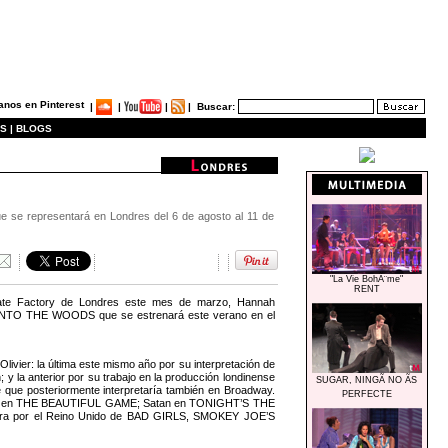
|
|
|
|
Buscar:
S |
BLOGS
e se representará en Londres del 6 de agosto al 11 de
"La Vie BohÃ¨me"
RENT
late Factory de Londres este mes de marzo, Hannah
e INTO THE WOODS que se estrenará este verano en el
vier: la última este mismo año por su interpretación de
y la anterior por su trabajo en la producción londinense
SUGAR, NINGÃ NO ÃS
e posteriormente interpretaría también en Broadway.
PERFECTE
arner en THE BEAUTIFUL GAME; Satan en TONIGHT’S THE
gira por el Reino Unido de BAD GIRLS, SMOKEY JOE’S