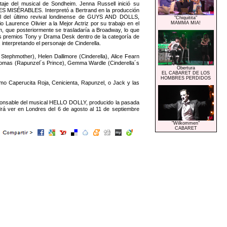
aje del musical de Sondheim. Jenna Russell inició su
 LES MISÉRABLES. Interpretó a Bertrand en la producción
l del último revival londinense de GUYS AND DOLLS,
"Chiquitita"
Laurence Olivier a la Mejor Actriz por su trabajo en el
MAMMA MIA!
ue posteriormente se trasladaría a Broadway, lo que
 los premios Tony y Drama Desk dentro de la categoría de
nterpretando el personaje de Cinderella.
tephmother), Helen Dallimore (Cinderella), Alice Fearn
 Thomas (Rapunzel´s Prince), Gemma Wardle (Cinderella´s
Obertura
EL CABARET DE LOS
HOMBRES PERDIDOS
o Caperucita Roja, Cenicienta, Rapunzel, o Jack y las
ponsable del musical HELLO DOLLY, producido la pasada
á ver en Londres del 6 de agosto al 11 de septiembre
"Wilkommen"
CABARET