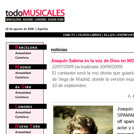
10 de agosto de 2026 |
Agenda
CINE-TV |
CD-DVD-LIBROS |
ELL@S |
ENTREVIST
noticias
Actualidad
Cartelera
Joaquín Sabina es la voz de Dios e
22/07/2009 (actualizada 10/09/2009)
El cantautor será la voz divina que guiará
Actualidad
Cartelera
de Vega de Madrid, donde la versión esp
10 de septiembre.
Actualidad
Cartelera
Joaquín
Actualidad
SPAMAL
Cartelera
off apar
actor y 
Actualidad
personaj