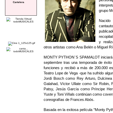
Cartelera
interpr
grupo M
Nacido
cantaut
publicad
recopila
y reali
otros artistas como Ana Belén o Miguel Río
MONTY PYTHON´S SPAMALOT iniciará func
septiembre tras una temporada de éxito 
funciones y recibió a más de 200.000 es
Teatro Lope de Vega -que ha sufrido algun
Jordi Bosch como Rey Arturo, Dulcinea
Galahad, Víctor Ullate como Sir Robin, 
Patsy, Jesús García como Príncipe He
Yuste y Toni Viñals continúan como cover
coreografías de Frances Abós.
Basada en la exitosa película “Monty Pyt