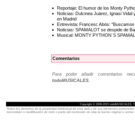
Reportaje: El humor de los Monty Pyt
Noticias: Dulcinea Juárez, Ignasi Vida
en Madrid
Entrevista: Francesc Abós: “Buscamos
Noticias: SPAMALOT se despide de Ba
Musical: MONTY PYTHON´S SPAMA
Comentarios
Para poder añadir comentarios neces
todoMUSICALES
.
Copyright © 2008-2015 todoMUSICALES. To
Todos los derechos de la propiedad intelectual de esta web y de sus elementos pertenecen 
transmisión o modificación de todo o parte del contenido sin citar la fuente original o cont