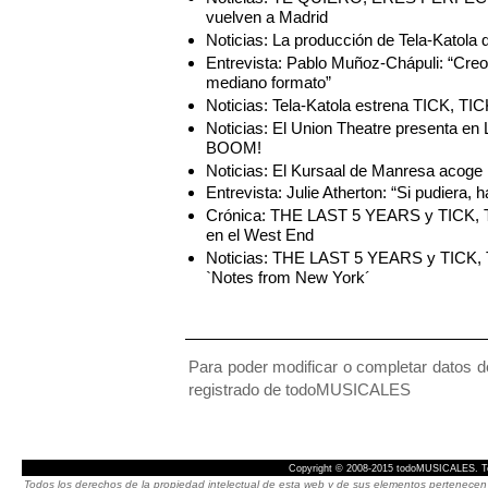
vuelven a Madrid
Noticias: La producción de Tela-Kato
Entrevista: Pablo Muñoz-Chápuli: “Cre
mediano formato”
Noticias: Tela-Katola estrena TICK, 
Noticias: El Union Theatre presenta en
BOOM!
Noticias: El Kursaal de Manresa acog
Entrevista: Julie Atherton: “Si pudiera
Crónica: THE LAST 5 YEARS y TICK, 
en el West End
Noticias: THE LAST 5 YEARS y TICK, 
`Notes from New York´
Para poder modificar o completar datos de
registrado de todoMUSICALES
Copyright © 2008-2015 todoMUSICALES. To
Todos los derechos de la propiedad intelectual de esta web y de sus elementos pertenecen 