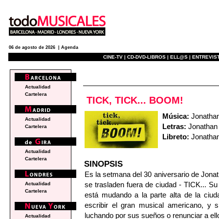
06 de agosto de 2026 |
Agenda
CINE-TV |
CD-DVD-LIBROS |
ELL@S |
ENTREVIST
e
Actualidad
Cartelera
TICK, TICK... BOOM!
Música:
Jonatha
Actualidad
Letras:
Jonathan
Cartelera
Libreto:
Jonatha
Actualidad
Cartelera
SINOPSIS
Es la setmana del 30 aniversario de Jona
se trasladen fuera de ciudad - TICK... 
Actualidad
Cartelera
está mudando a la parte alta de la ciud
escribir el gran musical americano, y s
luchando por sus sueños o renunciar a el
Actualidad