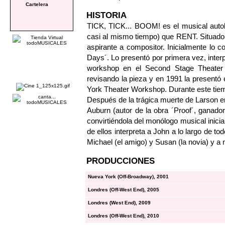
Cartelera
HISTORIA
TICK, TICK... BOOM! es el musical autob
casi al mismo tiempo) que RENT. Situado 
aspirante a compositor. Inicialmente lo 
Days´. Lo presentó por primera vez, inter
workshop en el Second Stage Theater d
revisando la pieza y en 1991 la presentó
York Theater Workshop. Durante este tiemp
Después de la trágica muerte de Larson e
Auburn (autor de la obra ´Proof´, ganadora
convirtiéndola del monólogo musical inicia
de ellos interpreta a John a lo largo de t
Michael (el amigo) y Susan (la novia) y 
PRODUCCIONES
Nueva York (Off-Broadway), 2001
Londres (Off-West End), 2005
Londres (West End), 2009
Londres (Off-West End), 2010