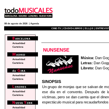
08 de agosto de 2026 |
Agenda
CINE-TV |
CD-DVD-LIBROS |
ELL@S |
ENTREVIST
e
Actualidad
Cartelera
NUNSENSE
Música:
Dan Gog
Actualidad
Letras:
Dan Gogg
Cartelera
Libreto:
Dan Gog
Actualidad
Cartelera
SINOPSIS
Un grupo de monjas que se salvan de mo
ese día en el convento. Después de la 
Actualidad
Cartelera
víctimas, pero se dan cuenta que el diner
espectáculo musical para recaudarfondos
Actualidad