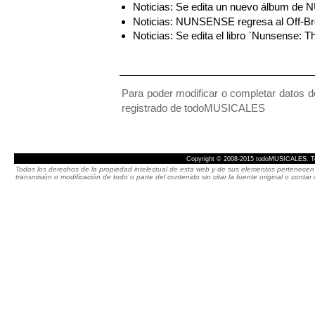
Noticias: Se edita un nuevo álbum de
Noticias: NUNSENSE regresa al Off-Bro
Noticias: Se edita el libro `Nunsense: 
Para poder modificar o completar datos de
registrado de todoMUSICALES
Copyright © 2008-2015 todoMUSICALES. To
Todos los derechos de la propiedad intelectual de esta web y de sus elementos pertenecen 
transmisión o modificación de todo o parte del contenido sin citar la fuente original o cont