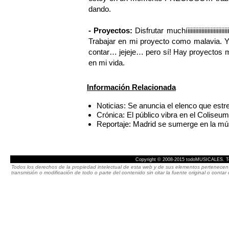
dando.
- Proyectos:
Disfrutar muchíiiiiiiiiiiiiiiiiiiiiiii
Trabajar en mi proyecto como malavia.
contar… jejeje… pero sí! Hay proyectos
en mi vida.
Información Relacionada
Noticias: Se anuncia el elenco que es
Crónica: El público vibra en el Col
Reportaje: Madrid se sumerge en la mú
Copyright © 2008-2015 todoMUSICALES. To
Todos los derechos de la propiedad intelectual de esta web y de sus elementos pertenecen 
transmisión o modificación de todo o parte del contenido sin citar la fuente original o cont