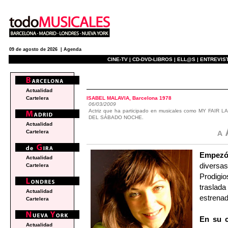
09 de agosto de 2026 |
Agenda
CINE-TV |
CD-DVD-LIBROS |
ELL@S |
ENTREVIST
actualidad
Actualidad
ISABEL MALAVIA, Barcelona 1978
Cartelera
06/03/2009
Actriz que ha participado en musicales como MY FA
DEL SÁBADO NOCHE.
Actualidad
Cartelera
Empez
Actualidad
diversa
Cartelera
Prodigio
trasla
Actualidad
estrenad
Cartelera
En su c
Actualidad