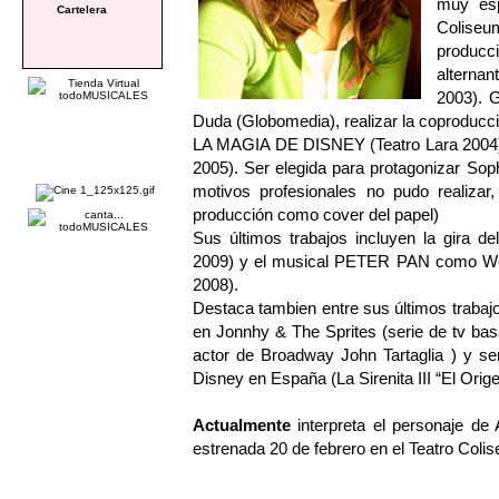
muy esp
Cartelera
Coliseum
produc
alterna
2003). G
Duda (Globomedia), realizar la coproducció
LA MAGIA DE DISNEY (Teatro Lara 200
2005). Ser elegida para protagonizar So
motivos profesionales no pudo realiza
producción como cover del papel)
Sus últimos trabajos incluyen la gira
2009) y el musical PETER PAN como Wend
2008).
Destaca tambien entre sus últimos trabajo
en Jonnhy & The Sprites (serie de tv ba
actor de Broadway John Tartaglia ) y ser
Disney en España (La Sirenita III “El Orige
Actualmente
interpreta el personaje
estrenada 20 de febrero en el Teatro Coli