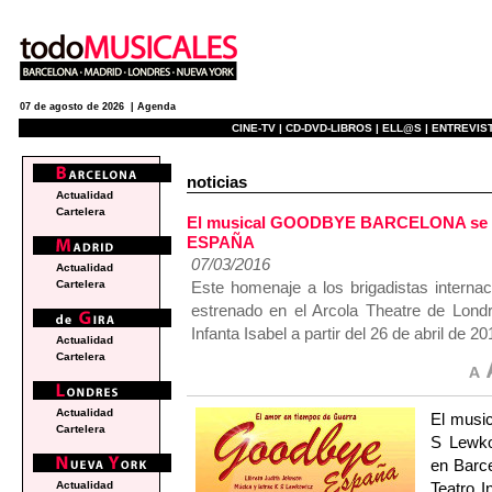
07 de agosto de 2026 |
Agenda
CINE-TV |
CD-DVD-LIBROS |
ELL@S |
ENTREVIST
noticias
Actualidad
Cartelera
El musical GOODBYE BARCELONA se es
ESPAÑA
07/03/2016
Actualidad
Este homenaje a los brigadistas interna
Cartelera
estrenado en el Arcola Theatre de Lond
Infanta Isabel a partir del 26 de abril de 20
Actualidad
Cartelera
Actualidad
El musi
Cartelera
S Lewko
en Barce
Teatro I
Actualidad