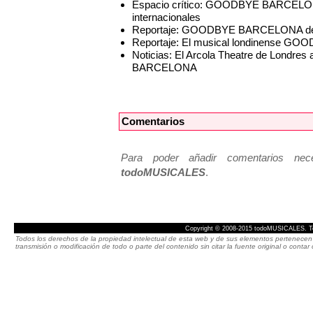
Espacio crítico: GOODBYE BARCELONA,
internacionales
Reportaje: GOODBYE BARCELONA desem
Reportaje: El musical londinense GO
Noticias: El Arcola Theatre de Londre
BARCELONA
Comentarios
Para poder añadir comentarios neces
todoMUSICALES
.
Copyright © 2008-2015 todoMUSICALES. To
Todos los derechos de la propiedad intelectual de esta web y de sus elementos pertenecen 
transmisión o modificación de todo o parte del contenido sin citar la fuente original o cont