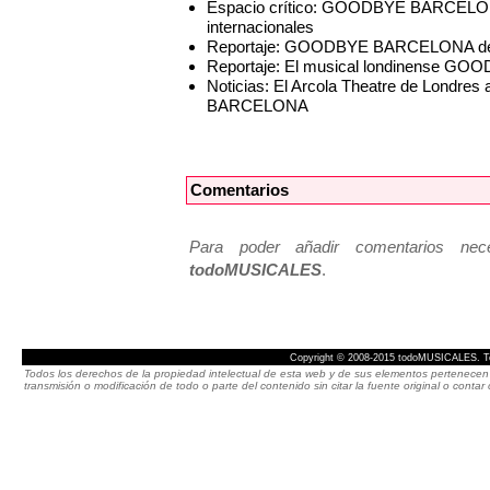
Espacio crítico: GOODBYE BARCELONA,
internacionales
Reportaje: GOODBYE BARCELONA desem
Reportaje: El musical londinense GO
Noticias: El Arcola Theatre de Londre
BARCELONA
Comentarios
Para poder añadir comentarios neces
todoMUSICALES
.
Copyright © 2008-2015 todoMUSICALES. To
Todos los derechos de la propiedad intelectual de esta web y de sus elementos pertenecen 
transmisión o modificación de todo o parte del contenido sin citar la fuente original o cont