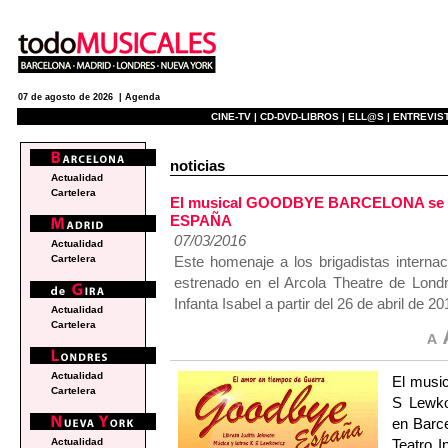
07 de agosto de 2026 |
Agenda
CINE-TV |
CD-DVD-LIBROS |
ELL@S |
ENTREVIST
noticias
Actualidad
Cartelera
El musical GOODBYE BARCELONA se es
ESPAÑA
07/03/2016
Actualidad
Este homenaje a los brigadistas interna
Cartelera
estrenado en el Arcola Theatre de Lond
Infanta Isabel a partir del 26 de abril de 20
Actualidad
Cartelera
Actualidad
El musi
Cartelera
S Lewko
en Barce
Teatro I
Actualidad