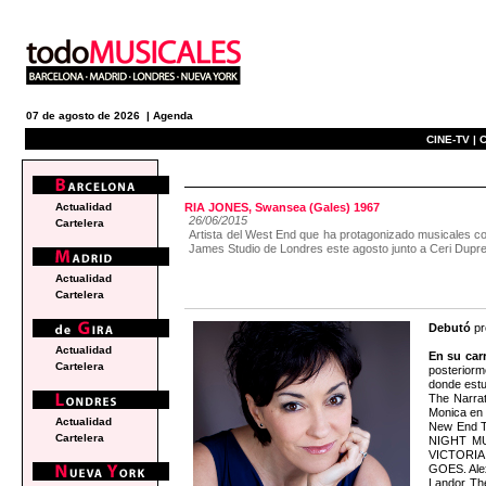
07 de agosto de 2026 |
Agenda
CINE-TV |
C
actualidad
Actualidad
RIA JONES, Swansea (Gales) 1967
26/06/2015
Cartelera
Artista del West End que ha protagonizado musical
James Studio de Londres este agosto junto a Ceri Dupr
Actualidad
Cartelera
Debutó
pr
Actualidad
En su car
Cartelera
posteriorm
donde estu
The Narra
Monica en
Actualidad
New End Th
Cartelera
NIGHT MUS
VICTORIA e
GOES. Ale
Landor Th