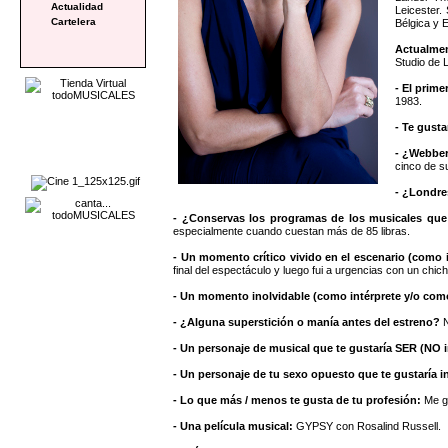
Actualidad
Leicester.
Cartelera
Bélgica y 
Actualme
Studio de 
- El prime
1983.
- Te gusta
- ¿Webbe
cinco de s
- ¿Londre
- ¿Conservas los programas de los musicales que
especialmente cuando cuestan más de 85 libras.
- Un momento crítico vivido en el escenario (como 
final del espectáculo y luego fui a urgencias con un ch
- Un momento inolvidable (como intérprete y/o com
- ¿Alguna superstición o manía antes del estreno?
N
- Un personaje de musical que te gustaría SER (NO i
- Un personaje de tu sexo opuesto que te gustaría in
- Lo que más / menos te gusta de tu profesión:
Me gu
- Una película musical:
GYPSY con Rosalind Russell.