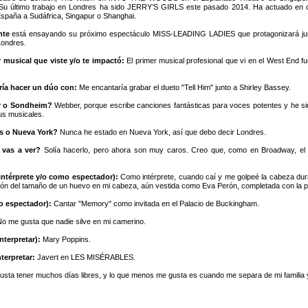
 Su último trabajo en Londres ha sido JERRY’S GIRLS este pasado 2014. Ha actuado en 
España a Sudáfrica, Singapur o Shanghai.
nte
está ensayando su próximo espectáculo MISS-LEADING LADIES que protagonizará junt
Londres.
r musical que viste y/o te impactó:
El primer musical profesional que vi en el West En
ría hacer un dúo con:
Me encantaría grabar el dueto "Tell Him" junto a Shirley Bassey.
r o Sondheim?
Webber, porque escribe canciones fantásticas para voces potentes y he si
us musicales.
s o Nueva York?
Nunca he estado en Nueva York, así que debo decir Londres.
 vas a ver?
Solía hacerlo, pero ahora son muy caros. Creo que, como en Broadway, el 
intérprete y/o como espectador):
Como intérprete, cuando caí y me golpeé la cabeza dura
ichón del tamaño de un huevo en mi cabeza, aún vestida como Eva Perón, completada con la pel
o espectador):
Cantar "Memory" como invitada en el Palacio de Buckingham.
o me gusta que nadie silve en mi camerino.
nterpretar):
Mary Poppins.
terpretar:
Javert en LES MISÉRABLES.
sta tener muchos días libres, y lo que menos me gusta es cuando me separa de mi familia 