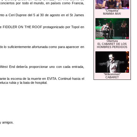
conciertos por todo el mundo, en países como Francia,
"Chiquitita"
MAMMA MIA!
o a Ceri Dupree del 5 al 30 de agosto en el St James
d fue FIDDLER ON THE ROOF protagonizado por Topol en
Obertura
EL CABARET DE LOS
do lo suficientemente afortunada como para aparecer en
HOMBRES PERDIDOS
West End debería proporcionar uno con cada entrada,
"Wilkommen"
CABARET
nte la escena de la muerte en EVITA. Continué hasta el
uca rubia y la bata de hospital.
y amigos.