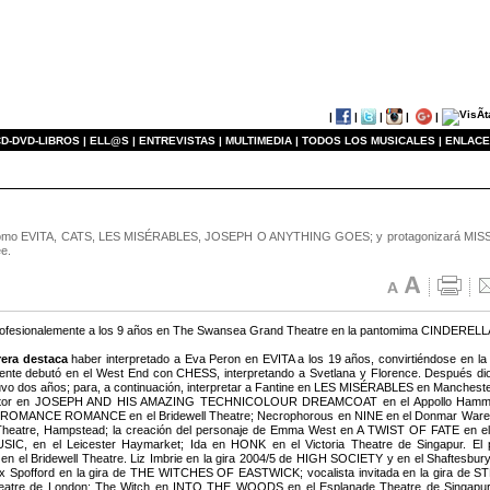
|
|
|
|
|
D-DVD-LIBROS |
ELL@S |
ENTREVISTAS |
MULTIMEDIA |
TODOS LOS MUSICALES |
ENLACE
es como EVITA, CATS, LES MISÉRABLES, JOSEPH O ANYTHING GOES; y protagonizará MIS
ee.
ofesionalemente a los 9 años en The Swansea Grand Theatre en la pantomima CINDERELLA 
rera destaca
haber interpretado a Eva Peron en EVITA a los 19 años, convirtiéndose en la ac
ente debutó en el West End con CHESS, interpretando a Svetlana y Florence. Después di
vo dos años; para, a continuación, interpretar a Fantine en LES MISÉRABLES en Manchester, 
tor en JOSEPH AND HIS AMAZING TECHNICOLOUR DREAMCOAT en el Appollo Hammersmit
 ROMANCE ROMANCE en el Bridewell Theatre; Necrophorous en NINE en el Donmar Wareh
eatre, Hampstead; la creación del personaje de Emma West en A TWIST OF FATE en el Ju
IC, en el Leicester Haymarket; Ida en HONK en el Victoria Theatre de Singapur. El 
n el Bridewell Theatre. Liz Imbrie en la gira 2004/5 de HIGH SOCIETY y en el Shaftesb
x Spofford en la gira de THE WITCHES OF EASTWICK; vocalista invitada en la gira
eatre de London; The Witch en INTO THE WOODS en el Esplanade Theatre de Singap