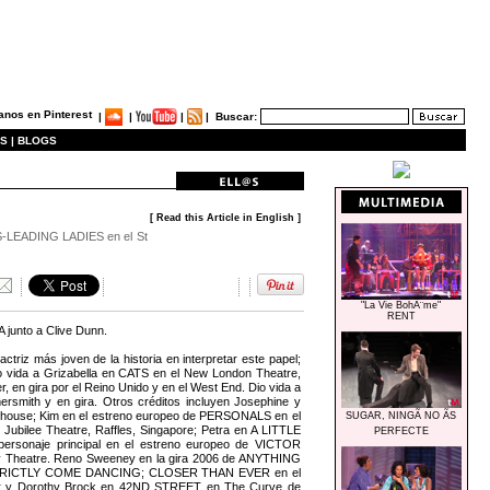
|
|
|
|
Buscar:
S |
BLOGS
[ Read this Article in English ]
S-LEADING LADIES en el St
"La Vie BohÃ¨me"
RENT
junto a Clive Dunn.
triz más joven de la historia en interpretar este papel;
o vida a Grizabella en CATS en el New London Theatre,
en gira por el Reino Unido y en el West End. Dio vida a
h y en gira. Otros créditos incluyen Josephine y
ouse; Kim en el estreno europeo de PERSONALS en el
SUGAR, NINGÃ NO ÃS
bilee Theatre, Raffles, Singapore; Petra en A LITTLE
PERFECTE
personaje principal en el estreno europeo de VICTOR
ury Theatre. Reno Sweeney en la gira 2006 de ANYTHING
 de STRICTLY COME DANCING; CLOSER THAN EVER en el
ur y Dorothy Brock en 42ND STREET en The Curve de