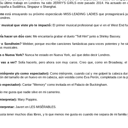
 Su último trabajo en Londres ha sido JERRY’S GIRLS este pasado 2014. Ha actuado en 
España a Sudáfrica, Singapur o Shanghai.
nte
está ensayando su próximo espectáculo MISS-LEADING LADIES que protagonizará junt
Londres.
r musical que viste y/o te impactó:
El primer musical profesional que vi en el West En
ría hacer un dúo con:
Me encantaría grabar el dueto "Tell Him" junto a Shirley Bassey.
r o Sondheim?
Webber, porque escribe canciones fantásticas para voces potentes y he si
us musicales.
s o Nueva York?
Nunca he estado en Nueva York, así que debo decir Londres.
 vas a ver?
Solía hacerlo, pero ahora son muy caros. Creo que, como en Broadway, el 
intérprete y/o como espectador):
Como intérprete, cuando caí y me golpeé la cabeza dura
ichón del tamaño de un huevo en mi cabeza, aún vestida como Eva Perón, completada con la pel
o espectador):
Cantar "Memory" como invitada en el Palacio de Buckingham.
o me gusta que nadie silve en mi camerino.
nterpretar):
Mary Poppins.
terpretar:
Javert en LES MISÉRABLES.
sta tener muchos días libres, y lo que menos me gusta es cuando me separa de mi familia 