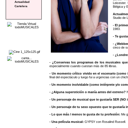
Actualidad
Leicester.
Cartelera
Bélgica y 
Actualme
Studio de 
- El prime
1983.
- Te gusta
- ¿Webbe
cinco de s
- ¿Londre
- ¿Conservas los programas de los musicales que
especialmente cuando cuestan más de 85 libras.
- Un momento crítico vivido en el escenario (como 
final del espectáculo y luego fui a urgencias con un ch
- Un momento inolvidable (como intérprete y/o com
- ¿Alguna superstición o manía antes del estreno?
N
- Un personaje de musical que te gustaría SER (NO i
- Un personaje de tu sexo opuesto que te gustaría in
- Lo que más / menos te gusta de tu profesión:
Me gu
- Una película musical:
GYPSY con Rosalind Russell.