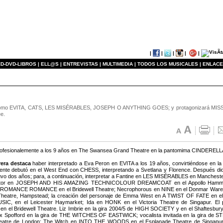
|
|
|
|
|
D-DVD-LIBROS |
ELL@S |
ENTREVISTAS |
MULTIMEDIA |
TODOS LOS MUSICALES |
ENLACE
es como EVITA, CATS, LES MISÉRABLES, JOSEPH O ANYTHING GOES; y protagonizará MIS
ee.
ofesionalemente a los 9 años en The Swansea Grand Theatre en la pantomima CINDERELLA 
rera destaca
haber interpretado a Eva Peron en EVITA a los 19 años, convirtiéndose en la ac
ente debutó en el West End con CHESS, interpretando a Svetlana y Florence. Después di
vo dos años; para, a continuación, interpretar a Fantine en LES MISÉRABLES en Manchester, 
tor en JOSEPH AND HIS AMAZING TECHNICOLOUR DREAMCOAT en el Appollo Hammersmit
 ROMANCE ROMANCE en el Bridewell Theatre; Necrophorous en NINE en el Donmar Wareh
eatre, Hampstead; la creación del personaje de Emma West en A TWIST OF FATE en el Ju
IC, en el Leicester Haymarket; Ida en HONK en el Victoria Theatre de Singapur. El 
n el Bridewell Theatre. Liz Imbrie en la gira 2004/5 de HIGH SOCIETY y en el Shaftesb
x Spofford en la gira de THE WITCHES OF EASTWICK; vocalista invitada en la gira
eatre de London; The Witch en INTO THE WOODS en el Esplanade Theatre de Singap