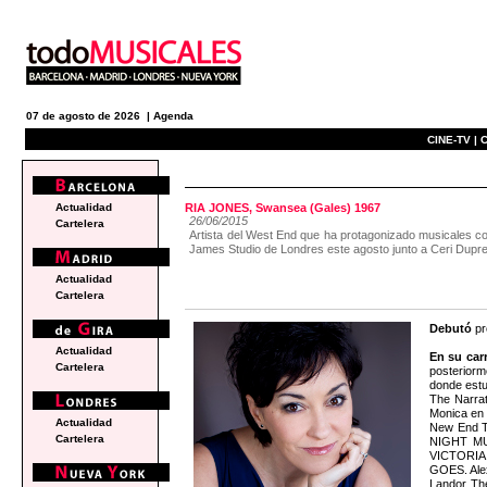
07 de agosto de 2026 |
Agenda
CINE-TV |
C
actualidad
Actualidad
RIA JONES, Swansea (Gales) 1967
26/06/2015
Cartelera
Artista del West End que ha protagonizado musical
James Studio de Londres este agosto junto a Ceri Dupr
Actualidad
Cartelera
Debutó
pr
Actualidad
En su car
Cartelera
posteriorm
donde estu
The Narra
Monica en
Actualidad
New End Th
Cartelera
NIGHT MUS
VICTORIA e
GOES. Ale
Landor Th