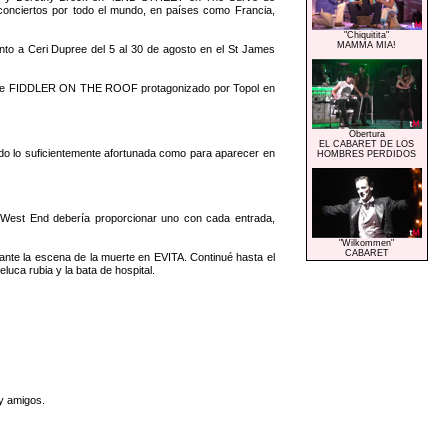
conciertos por todo el mundo, en países como Francia,
"Chiquitita"
MAMMA MIA!
o a Ceri Dupree del 5 al 30 de agosto en el St James
d fue FIDDLER ON THE ROOF protagonizado por Topol en
Obertura
EL CABARET DE LOS
do lo suficientemente afortunada como para aparecer en
HOMBRES PERDIDOS
West End debería proporcionar uno con cada entrada,
"Wilkommen"
CABARET
nte la escena de la muerte en EVITA. Continué hasta el
uca rubia y la bata de hospital.
y amigos.