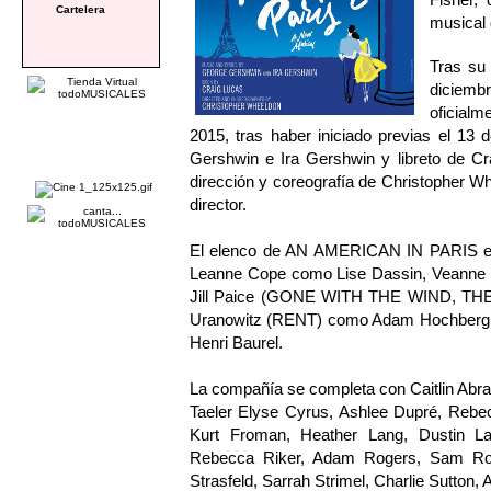
Cartelera
musical
Tras su 
diciem
oficialm
2015, tras haber iniciado previas el 13
Gershwin e Ira Gershwin y libreto de 
dirección y coreografía de Christopher 
director.
El elenco de AN AMERICAN IN PARIS está
Leanne Cope como Lise Dassin, Veann
Jill Paice (GONE WITH THE WIND, TH
Uranowitz (RENT) como Adam Hochberg
Henri Baurel.
La compañía se completa con Caitlin Abra
Taeler Elyse Cyrus, Ashlee Dupré, Rebec
Kurt Froman, Heather Lang, Dustin L
Rebecca Riker, Adam Rogers, Sam Rog
Strasfeld, Sarrah Strimel, Charlie Sutton, A