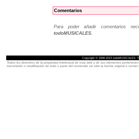
Comentarios
Para poder añadir comentarios neces
todoMUSICALES
.
Copyright © 2008-2015 todoMUSICALES. To
Todos los derechos de la propiedad intelectual de esta web y de sus elementos pertenecen 
transmisión o modificación de todo o parte del contenido sin citar la fuente original o cont