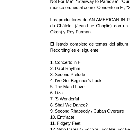
Not For Me”, “Stairway to Paradise”, “Ou
música orquestal como “Concerto in F”, “
Los productores de AN AMERICAN IN PA
du Châtelet (Jean-Luc Choplin) con un 
Oken) y Roy Furman.
El listado completo de temas del álb
Recording’ es el siguiente:
1. Concerto in F
2. I Got Rhythm
3. Second Prelude
4. I’ve Got Beginner’s Luck
5. The Man I Love
6. Liza
7. ’S Wonderful
8. Shall We Dance?
9. Second Rhapsody / Cuban Overture
10. Entr’acte
11. Fidgety Feet
12. Who Cares? / For You, For Me, For E