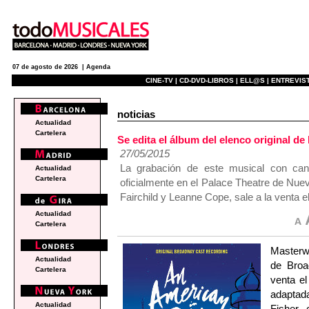
07 de agosto de 2026 |
Agenda
CINE-TV |
CD-DVD-LIBROS |
ELL@S |
ENTREVIST
noticias
Actualidad
Cartelera
Se edita el álbum del elenco original
27/05/2015
La grabación de este musical con ca
Actualidad
Cartelera
oficialmente en el Palace Theatre de Nuev
Fairchild y Leanne Cope, sale a la venta el
Actualidad
Cartelera
Masterwo
Actualidad
de Bro
Cartelera
venta el
adaptada
Actualidad
Fisher,