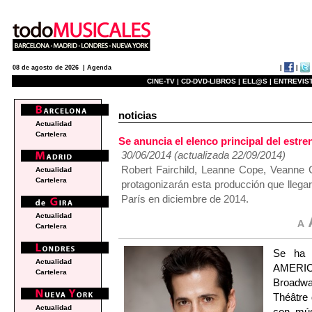
|
|
08 de agosto de 2026 |
Agenda
CINE-TV |
CD-DVD-LIBROS |
ELL@S |
ENTREVIST
noticias
Actualidad
Cartelera
Se anuncia el elenco principal del es
30/06/2014 (actualizada 22/09/2014)
Robert Fairchild, Leanne Cope, Veanne 
Actualidad
Cartelera
protagonizarán esta producción que llega
París en diciembre de 2014.
Actualidad
Cartelera
Se ha 
Actualidad
AMERIC
Cartelera
Broadwa
Théâtre 
Actualidad
con mús