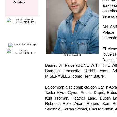
Cartelera
libreto
con dire
será su 
AN AMER
Palace
estrenán
El elen
Robert 
Dassin
Baurel, Jill Paice (GONE WITH THE 
Brandon Uranowitz (RENT) como A
MISÉRABLES) como Henri Baurel.
La compañía se completa con Caitlin Abra
Taeler Elyse Cyrus, Ashlee Dupré, Rebec
Kurt Froman, Heather Lang, Dustin L
Rebecca Riker, Adam Rogers, Sam Rog
Strasfeld, Sarrah Strimel, Charlie Sutton, A