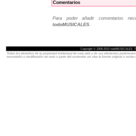
Comentarios
Para poder añadir comentarios neces
todoMUSICALES
.
Copyright © 2008-2015 todoMUSICALES. To
Todos los derechos de la propiedad intelectual de esta web y de sus elementos pertenecen 
transmisión o modificación de todo o parte del contenido sin citar la fuente original o cont