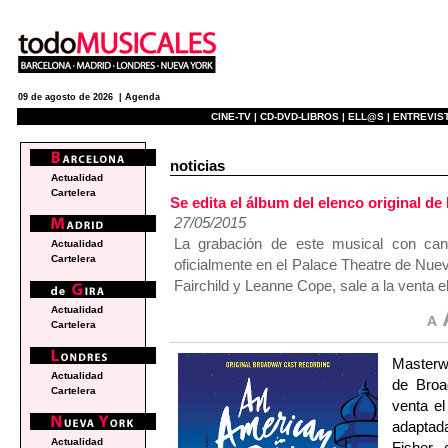
09 de agosto de 2026 |
Agenda
CINE-TV |
CD-DVD-LIBROS |
ELL@S |
ENTREVIST
noticias
Actualidad
Cartelera
Se edita el álbum del elenco original
27/05/2015
La grabación de este musical con ca
Actualidad
Cartelera
oficialmente en el Palace Theatre de Nuev
Fairchild y Leanne Cope, sale a la venta el
Actualidad
Cartelera
Masterwo
Actualidad
de Bro
Cartelera
venta el
adaptada
Actualidad
Fisher,