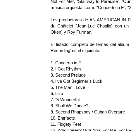
Not For Me”, “Stairway to Paradise”, “Ou
música orquestal como “Concerto in F”, “
Los productores de AN AMERICAN IN PA
du Châtelet (Jean-Luc Choplin) con un 
Oken) y Roy Furman.
El listado completo de temas del álb
Recording’ es el siguiente:
1. Concerto in F
2. I Got Rhythm
3. Second Prelude
4. I’ve Got Beginner’s Luck
5. The Man I Love
6. Liza
7. ’S Wonderful
8. Shall We Dance?
9. Second Rhapsody / Cuban Overture
10. Entr’acte
11. Fidgety Feet
12. Who Cares? / For You, For Me, For E