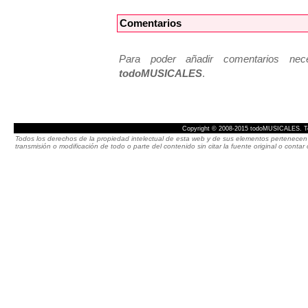
Comentarios
Para poder añadir comentarios neces
todoMUSICALES
.
Copyright © 2008-2015 todoMUSICALES. To
Todos los derechos de la propiedad intelectual de esta web y de sus elementos pertenecen 
transmisión o modificación de todo o parte del contenido sin citar la fuente original o cont