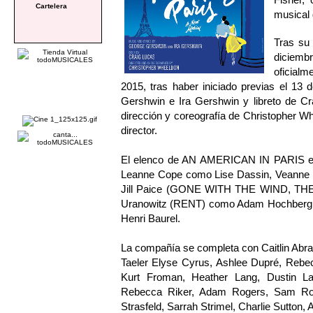
Cartelera
musical
Tras su 
diciem
oficialm
2015, tras haber iniciado previas el 13
Gershwin e Ira Gershwin y libreto de 
dirección y coreografía de Christopher 
director.
El elenco de AN AMERICAN IN PARIS está
Leanne Cope como Lise Dassin, Veann
Jill Paice (GONE WITH THE WIND, TH
Uranowitz (RENT) como Adam Hochberg
Henri Baurel.
La compañía se completa con Caitlin Abra
Taeler Elyse Cyrus, Ashlee Dupré, Rebec
Kurt Froman, Heather Lang, Dustin L
Rebecca Riker, Adam Rogers, Sam Rog
Strasfeld, Sarrah Strimel, Charlie Sutton, A