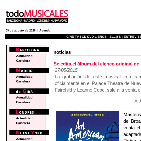
09 de agosto de 2026 |
Agenda
CINE-TV |
CD-DVD-LIBROS |
ELL@S |
ENTREVIST
noticias
Actualidad
Cartelera
Se edita el álbum del elenco original
27/05/2015
La grabación de este musical con ca
Actualidad
Cartelera
oficialmente en el Palace Theatre de Nuev
Fairchild y Leanne Cope, sale a la venta el
Actualidad
Cartelera
Masterwo
Actualidad
de Bro
Cartelera
venta el
adaptada
Actualidad
Fisher,