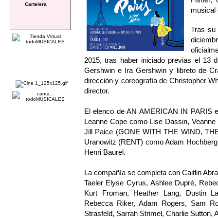
Cartelera
musical
Tras su 
diciem
oficialm
2015, tras haber iniciado previas el 13
Gershwin e Ira Gershwin y libreto de 
dirección y coreografía de Christopher 
director.
El elenco de AN AMERICAN IN PARIS está
Leanne Cope como Lise Dassin, Veann
Jill Paice (GONE WITH THE WIND, TH
Uranowitz (RENT) como Adam Hochberg
Henri Baurel.
La compañía se completa con Caitlin Abra
Taeler Elyse Cyrus, Ashlee Dupré, Rebec
Kurt Froman, Heather Lang, Dustin L
Rebecca Riker, Adam Rogers, Sam Rog
Strasfeld, Sarrah Strimel, Charlie Sutton, A