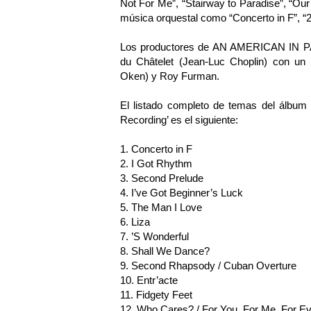
Not For Me”, “Stairway to Paradise”, “Ou
música orquestal como “Concerto in F”, “
Los productores de AN AMERICAN IN PA
du Châtelet (Jean-Luc Choplin) con un 
Oken) y Roy Furman.
El listado completo de temas del álb
Recording’ es el siguiente:
1. Concerto in F
2. I Got Rhythm
3. Second Prelude
4. I’ve Got Beginner’s Luck
5. The Man I Love
6. Liza
7. ’S Wonderful
8. Shall We Dance?
9. Second Rhapsody / Cuban Overture
10. Entr’acte
11. Fidgety Feet
12. Who Cares? / For You, For Me, For E