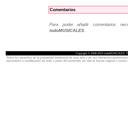
Comentarios
Para poder añadir comentarios neces
todoMUSICALES
.
Copyright © 2008-2015 todoMUSICALES. To
Todos los derechos de la propiedad intelectual de esta web y de sus elementos pertenecen 
transmisión o modificación de todo o parte del contenido sin citar la fuente original o cont