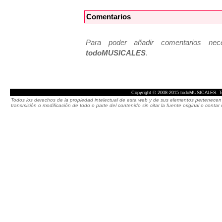
Comentarios
Para poder añadir comentarios neces
todoMUSICALES
.
Copyright © 2008-2015 todoMUSICALES. To
Todos los derechos de la propiedad intelectual de esta web y de sus elementos pertenecen 
transmisión o modificación de todo o parte del contenido sin citar la fuente original o cont