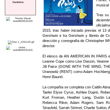
Cartelera
musical
Tras su 
diciem
oficialm
2015, tras haber iniciado previas el 13
Gershwin e Ira Gershwin y libreto de 
dirección y coreografía de Christopher 
director.
El elenco de AN AMERICAN IN PARIS está
Leanne Cope como Lise Dassin, Veann
Jill Paice (GONE WITH THE WIND, TH
Uranowitz (RENT) como Adam Hochberg
Henri Baurel.
La compañía se completa con Caitlin Abra
Taeler Elyse Cyrus, Ashlee Dupré, Rebec
Kurt Froman, Heather Lang, Dustin L
Rebecca Riker, Adam Rogers, Sam Rog
Strasfeld, Sarrah Strimel, Charlie Sutton, A