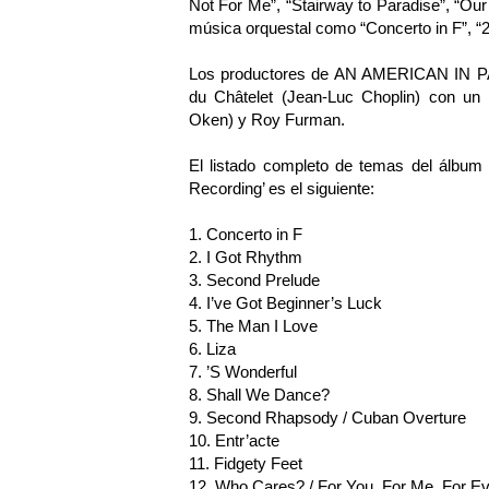
Not For Me”, “Stairway to Paradise”, “Ou
música orquestal como “Concerto in F”, “
Los productores de AN AMERICAN IN PA
du Châtelet (Jean-Luc Choplin) con un 
Oken) y Roy Furman.
El listado completo de temas del álb
Recording’ es el siguiente:
1. Concerto in F
2. I Got Rhythm
3. Second Prelude
4. I’ve Got Beginner’s Luck
5. The Man I Love
6. Liza
7. ’S Wonderful
8. Shall We Dance?
9. Second Rhapsody / Cuban Overture
10. Entr’acte
11. Fidgety Feet
12. Who Cares? / For You, For Me, For E