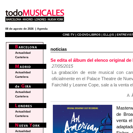
08 de agosto de 2026 |
Agenda
CINE-TV |
CD-DVD-LIBROS |
ELL@S |
ENTREVIST
noticias
Actualidad
Cartelera
Se edita el álbum del elenco original
27/05/2015
La grabación de este musical con ca
Actualidad
Cartelera
oficialmente en el Palace Theatre de Nuev
Fairchild y Leanne Cope, sale a la venta el
Actualidad
Cartelera
Masterwo
Actualidad
de Bro
Cartelera
venta el
adaptada
Actualidad
Fisher,