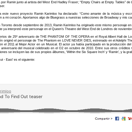
por Ramin junto al artista del West End Hadley Fraser; “Empty Chairs at Empty Tables” 
ser.
 este nuevo proyecto Ramin Karimloo ha declarado: “Como amante de la música y escrit
blan a mi corazón. Aportamos algo de Bluegrass a nuestras selecciones de Broadway y mis can
 Toronto desde septiembre de 2013, Ramin Karimloo ha originado este mismo personaje 
rete ya interpretó este personaje en el Queen’s Theatre del West End de Londres de noviemb
iertos de 25º aniversario de THE PHANTOM OF THE OPERA en el Royal Albert Hall de Lond
ién originó el personaje de The Phantom en LOVE NEVER DIES, estrenado en el Adelphi The
 en el 2011 al Mejor Actor en un Musical. El actor ya había participado en la producción
5º aniversario del musical celebrado en el O2 en octubre de 2010. Entre sus otros créd
e incluyen las de sus propios álbumes, ‘Within the Six Square Inch’ y ‘Ramin’, y la gr
 - East’ es el siguiente: