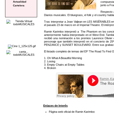
compuesta 
Actualidad
junto a Fra
Cartelera
Respecto a
Diarios musicales. El bluegrass, el folk y el country ha
Tras interpretar a Jean Valjean en LES MISÉRABLES en
el pasado 23 de marzo en el Imperial Theatre. El intérp
Ramin Karimloo interpretó a The Phantom en los conc
anteriormente había interpretado en el West End. Tamb
recibió una nominación a los premios Laurence Olivier
personaje que también interpretó en el concierto de 2
PENZANCE y SUNSET BOULEVARD. Entre sus grabaciones s
El listado completo de temas del EP ‘The Road To Find Out
1. Oh What A Beautiful Morning
2. Losing
3. Empty Chairs at Empty Tables
4. Broken
Enlaces de Interés
Página web oficial de Ramin Karimloo