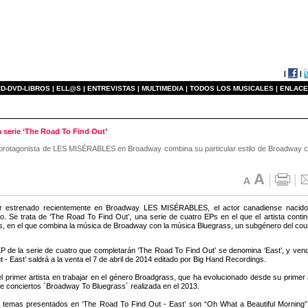
|
|
D-DVD-LIBROS |
ELL@S |
ENTREVISTAS |
MULTIMEDIA |
TODOS LOS MUSICALES |
ENLACE
a serie ‘The Road To Find Out’
al protagonista de LES MISÉRABLES en Broadway combina su particular estilo de Broadway con 
r estrenado recientemente en Broadway LES MISÉRABLES, el actor canadiense nacido
co. Se trata de ‘The Road To Find Out’, una serie de cuatro EPs en el que el artista conti
, en el que combina la música de Broadway con la música Bluegrass, un subgénero del coun
EP de la serie de cuatro que completarán ‘The Road To Find Out’ se denomina ‘East’, y vendr
 - East’ saldrá a la venta el 7 de abril de 2014 editado por Big Hand Recordings.
l primer artista en trabajar en el género Broadgrass, que ha evolucionado desde su primer
 de conciertos ´Broadway To Bluegrass´ realizada en el 2013.
o temas presentados en ‘The Road To Find Out - East’ son “Oh What a Beautiful Mornin