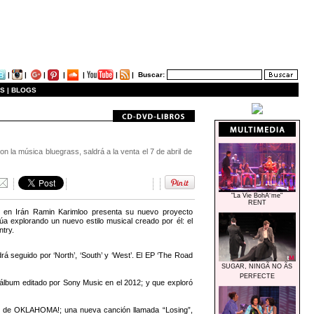
|
|
|
|
|
|
|
Buscar:
S |
BLOGS
la música bluegrass, saldrá a la venta el 7 de abril de
"La Vie BohÃ¨me"
RENT
 en Irán Ramin Karimloo presenta su nuevo proyecto
núa explorando un nuevo estilo musical creado por él: el
try.
á seguido por ‘North’, ‘South’ y ‘West’. El EP ‘The Road
SUGAR, NINGÃ NO ÃS
PERFECTE
 álbum editado por Sony Music en el 2012; y que exploró
g” de OKLAHOMA!; una nueva canción llamada “Losing”,