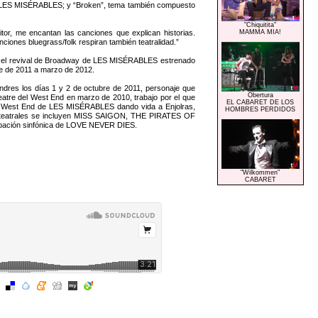
de LES MISÉRABLES; y “Broken”, tema también compuesto
"Chiquitita"
or, me encantan las canciones que explican historias.
MAMMA MIA!
ciones bluegrass/folk respiran también teatralidad.”
en el revival de Broadway de LES MISÉRABLES estrenado
re de 2011 a marzo de 2012.
res los días 1 y 2 de octubre de 2011, personaje que
Obertura
atre del West End en marzo de 2010, trabajo por el que
EL CABARET DE LOS
 del West End de LES MISÉRABLES dando vida a Enjolras,
HOMBRES PERDIDOS
itos teatrales se incluyen MISS SAIGON, THE PIRATES OF
abación sinfónica de LOVE NEVER DIES.
"Wilkommen"
CABARET