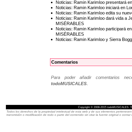
Noticias: Ramin Karimloo presentará e
Noticias: Ramin Karimloo iniciará en L
Noticias: Ramin Karimloo edita su nue
Noticias: Ramin Karimloo dará vida a J
MISÉRABLES
Noticias: Ramin Karimloo participará en
MISÉRABLES
Noticias: Ramin Karimloo y Sierra Bo
Comentarios
Para poder añadir comentarios neces
todoMUSICALES
.
Copyright © 2008-2015 todoMUSICALES. To
Todos los derechos de la propiedad intelectual de esta web y de sus elementos pertenecen 
transmisión o modificación de todo o parte del contenido sin citar la fuente original o cont