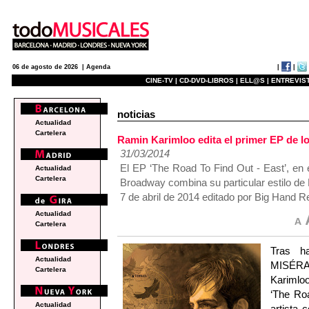
|
|
06 de agosto de 2026 |
Agenda
CINE-TV |
CD-DVD-LIBROS |
ELL@S |
ENTREVIST
noticias
Actualidad
Cartelera
Ramin Karimloo edita el primer EP de lo
31/03/2014
El EP ‘The Road To Find Out - East’, en
Actualidad
Cartelera
Broadway combina su particular estilo de 
7 de abril de 2014 editado por Big Hand R
Actualidad
Cartelera
Tras h
Actualidad
MISÉRA
Cartelera
Karimloo
‘The Roa
Actualidad
artista 