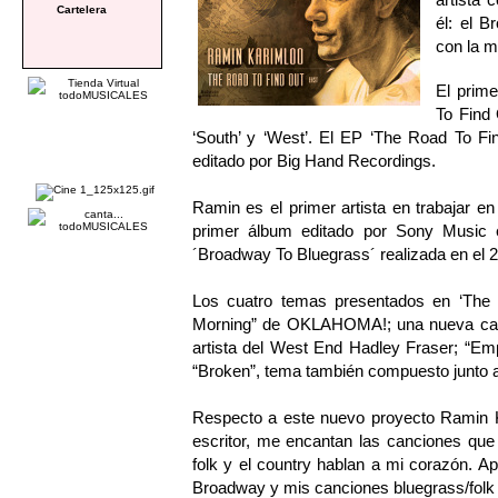
Cartelera
él: el 
con la m
El prime
To Find 
‘South’ y ‘West’. El EP ‘The Road To Fin
editado por Big Hand Recordings.
Ramin es el primer artista en trabajar 
primer álbum editado por Sony Music e
´Broadway To Bluegrass´ realizada en el 
Los cuatro temas presentados en ‘The 
Morning” de OKLAHOMA!; una nueva canc
artista del West End Hadley Fraser; “
“Broken”, tema también compuesto junto a
Respecto a este nuevo proyecto Ramin 
escritor, me encantan las canciones que e
folk y el country hablan a mi corazón. 
Broadway y mis canciones bluegrass/folk r