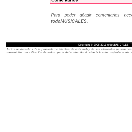
Para poder añadir comentarios neces
todoMUSICALES
.
Copyright © 2008-2015 todoMUSICALES. To
Todos los derechos de la propiedad intelectual de esta web y de sus elementos pertenecen 
transmisión o modificación de todo o parte del contenido sin citar la fuente original o cont