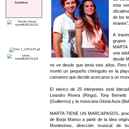
Cartelera
esta se
oficialm
de los t
imanes”
A travé
grupos 
MARTA T
una adol
desde M
no ve desde que tenía seis años. Pero 
montó un pequeño chiringuito en la pla
camarero que decide acercarse a un mun
El elenco de 25 intérpretes está lidera
Leandro Rivera (Ringo), Tony Bernetti 
(Guillermo) y la mexicana Gloria Aura (Bel
MARTA TIENE UN MARCAPASOS, producido
de Borja Manso a partir de la idea orig
Montesinos, dirección musical de I