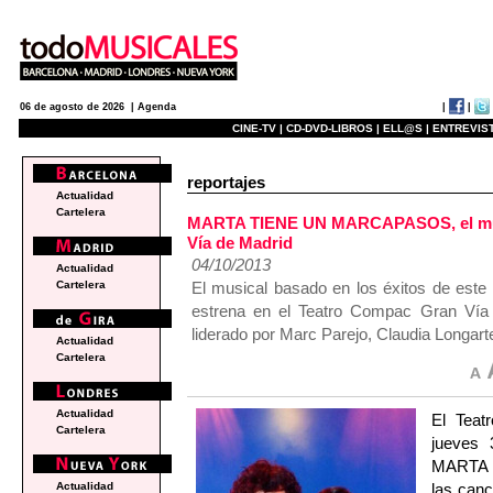
|
|
06 de agosto de 2026 |
Agenda
CINE-TV |
CD-DVD-LIBROS |
ELL@S |
ENTREVIST
reportajes
Actualidad
Cartelera
MARTA TIENE UN MARCAPASOS, el music
Vía de Madrid
04/10/2013
Actualidad
El musical basado en los éxitos de este 
Cartelera
estrena en el Teatro Compac Gran Vía
liderado por Marc Parejo, Claudia Longart
Actualidad
Cartelera
Actualidad
El Teat
Cartelera
jueves 
MARTA 
las canc
Actualidad