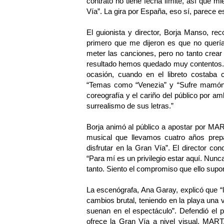
contrato no tiene fecha límite, así que m
Vía”. La gira por España, eso sí, parece es
El guionista y director, Borja Manso, re
primero que me dijeron es que no quería
meter las canciones, pero no tanto crear
resultado hemos quedado muy contentos. ”
ocasión, cuando en el libreto costaba
“Temas como “Venezia” y “Sufre mamón” f
coreografía y el cariño del público por 
surrealismo de sus letras.”
Borja animó al público a apostar por
musical que llevamos cuatro años pre
disfrutar en la Gran Vía”. El director con
“Para mí es un privilegio estar aquí. Nunc
tanto. Siento el compromiso que ello supo
La escenógrafa, Ana Garay, explicó que “l
cambios brutal, teniendo en la playa una v
suenan en el espectáculo”. Defendió el 
ofrece la Gran Vía a nivel visual, 