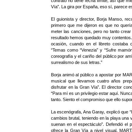
contrato no tiene fecha límite, así que m
Vía”. La gira por España, eso sí, parece es
El guionista y director, Borja Manso, re
primero que me dijeron es que no quería
meter las canciones, pero no tanto crear
resultado hemos quedado muy contentos. ”
ocasión, cuando en el libreto costaba
“Temas como “Venezia” y “Sufre mamón” f
coreografía y el cariño del público por 
surrealismo de sus letras.”
Borja animó al público a apostar por
musical que llevamos cuatro años pre
disfrutar en la Gran Vía”. El director con
“Para mí es un privilegio estar aquí. Nunc
tanto. Siento el compromiso que ello supo
La escenógrafa, Ana Garay, explicó que “l
cambios brutal, teniendo en la playa una v
suenan en el espectáculo”. Defendió el 
ofrece la Gran Vía a nivel visual, 