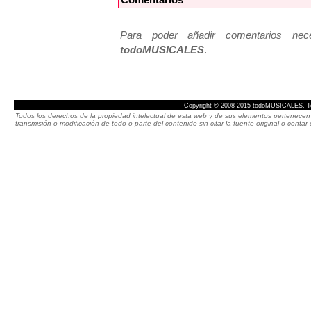
Para poder añadir comentarios neces
todoMUSICALES
.
Copyright © 2008-2015 todoMUSICALES. To
Todos los derechos de la propiedad intelectual de esta web y de sus elementos pertenecen 
transmisión o modificación de todo o parte del contenido sin citar la fuente original o cont