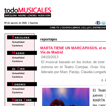
|
|
09 de agosto de 2026 |
Agenda
CINE-TV |
CD-DVD-LIBROS |
ELL@S |
ENTREVIST
reportajes
Actualidad
Cartelera
MARTA TIENE UN MARCAPASOS, el music
Vía de Madrid
04/10/2013
Actualidad
El musical basado en los éxitos de este 
Cartelera
estrena en el Teatro Compac Gran Vía
liderado por Marc Parejo, Claudia Longart
Actualidad
Cartelera
Actualidad
El Teat
Cartelera
jueves 
MARTA 
las canc
Actualidad