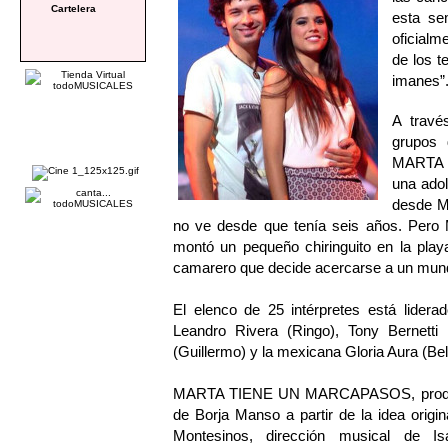
Cartelera
esta se
oficialm
de los t
imanes”
A travé
grupos 
MARTA T
una adol
desde M
no ve desde que tenía seis años. Pero 
montó un pequeño chiringuito en la pla
camarero que decide acercarse a un mun
El elenco de 25 intérpretes está lidera
Leandro Rivera (Ringo), Tony Bernetti 
(Guillermo) y la mexicana Gloria Aura (Bel
MARTA TIENE UN MARCAPASOS, producido
de Borja Manso a partir de la idea orig
Montesinos, dirección musical de I