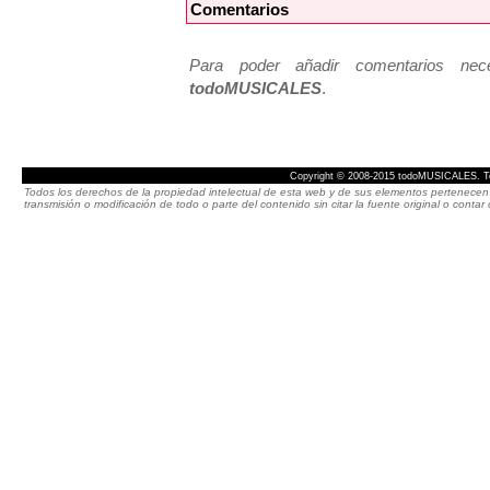
Comentarios
Para poder añadir comentarios neces
todoMUSICALES
.
Copyright © 2008-2015 todoMUSICALES. To
Todos los derechos de la propiedad intelectual de esta web y de sus elementos pertenecen 
transmisión o modificación de todo o parte del contenido sin citar la fuente original o cont