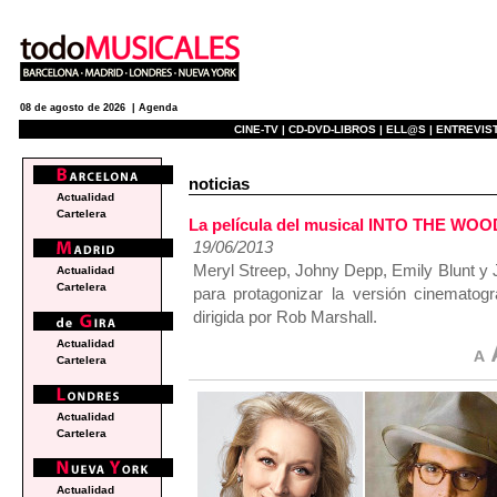
08 de agosto de 2026 |
Agenda
CINE-TV |
CD-DVD-LIBROS |
ELL@S |
ENTREVIST
noticias
Actualidad
Cartelera
La película del musical INTO THE WOO
19/06/2013
Meryl Streep, Johny Depp, Emily Blunt y
Actualidad
Cartelera
para protagonizar la versión cinematog
dirigida por Rob Marshall.
Actualidad
Cartelera
Actualidad
Cartelera
Actualidad