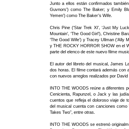
Junto a ellos están confirmados tam
Guvnors’) como The Baker; y Emily Blun
Yemen’) como The Baker’s Wife.
Chris Pine (‘Star Trek XI’, ‘Just My Luck’
Mountain’, ‘The Good Girl’), Christine 
‘The Good Wife’) y Tracey Ullman (‘Ally 
y THE ROCKY HORROR SHOW en el West 
parte del elenco de este nuevo filme music
El autor del libreto del musical, James La
dos horas. El filme contará además con 
con nuevos arreglos realizados por Dav
INTO THE WOODS reúne a diferentes pers
Cenicienta, Rapunzel, o Jack y las judía
cuentos que refleja el doloroso viaje de
del musical cuenta con canciones como "C
Takes Two", entre otras.
INTO THE WOODS se estrenó originalmen