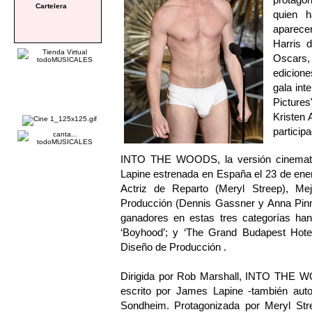
Cartelera
quien h
aparece
Harris 
Oscars,
edicione
gala int
Picture
Kristen 
particip
INTO THE WOODS, la versión cinemato
Lapine estrenada en España el 23 de ene
Actriz de Reparto (Meryl Streep), Me
Producción (Dennis Gassner y Anna Pinno
ganadores en estas tres categorías han 
‘Boyhood’; y ‘The Grand Budapest Hotel
Diseño de Producción .
Dirigida por Rob Marshall, INTO THE 
escrito por James Lapine -también auto
Sondheim. Protagonizada por Meryl St