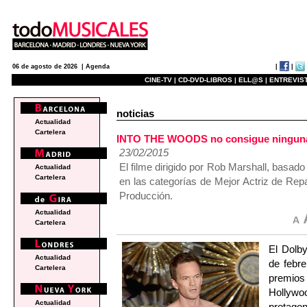
|
|
06 de agosto de 2026 |
Agenda
CINE-TV |
CD-DVD-LIBROS |
ELL@S |
ENTREVIST
noticias
Actualidad
Cartelera
INTO THE WOODS no consigue ninguna e
23/02/2015
El filme dirigido por Rob Marshall, basa
Actualidad
Cartelera
en las categorías de Mejor Actriz de Rep
Producción.
Actualidad
Cartelera
El Dolb
Actualidad
de febre
Cartelera
premios
Hollywoo
Actualidad
protago