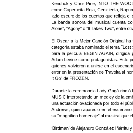
Kendrick y Chris Pine, INTO THE WOODS 
como Caperucita Roja, Cenicienta, Rapunze
lado oscuro de los cuentos que refleja el
La banda sonora del musical cuenta con
Alone", "Agony" o "It Takes Two", entre otr
El Oscar a la Mejor Canción Original ha s
categoría estaba nominado el tema "Lost S
para la película BEGIN AGAIN, dirigida 
Adam Levine como protagonistas. Este pr
quienes volvieron a unirse en el escenari
error en la presentación de Travolta al no
It Go" de FROZEN.
Durante la ceremoonia Lady Gagá rindió
MUSIC interpretando un medley de la em
una actuación ovacionada por todo el púb
Andrews, quien apareció en el escenario
su "magnífico homenaje" al musical que e
‘Birdman’ de Alejandro González Iñárritu