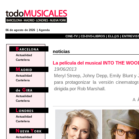
06 de agosto de 2026 |
Agenda
CINE-TV |
CD-DVD-LIBROS |
ELL@S |
ENTREVIST
noticias
Actualidad
Cartelera
La película del musical INTO THE WOO
19/06/2013
Meryl Streep, Johny Depp, Emily Blunt y
Actualidad
Cartelera
para protagonizar la versión cinematog
dirigida por Rob Marshall.
Actualidad
Cartelera
Actualidad
Cartelera
Actualidad