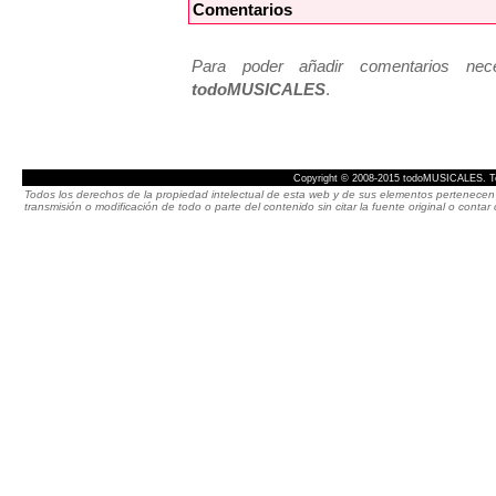
Comentarios
Para poder añadir comentarios neces
todoMUSICALES
.
Copyright © 2008-2015 todoMUSICALES. To
Todos los derechos de la propiedad intelectual de esta web y de sus elementos pertenecen 
transmisión o modificación de todo o parte del contenido sin citar la fuente original o cont