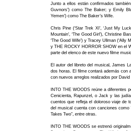
Junto a ellos están confirmados tam
Guvnors’) como The Baker; y Emily Blun
Yemen’) como The Baker’s Wife.
Chris Pine (‘Star Trek XI’, ‘Just My Luck’
Mountain’, ‘The Good Girl’), Christine 
‘The Good Wife’) y Tracey Ullman (‘Ally 
y THE ROCKY HORROR SHOW en el West 
parte del elenco de este nuevo filme music
El autor del libreto del musical, James La
dos horas. El filme contará además con 
con nuevos arreglos realizados por Dav
INTO THE WOODS reúne a diferentes pers
Cenicienta, Rapunzel, o Jack y las judía
cuentos que refleja el doloroso viaje de
del musical cuenta con canciones como "C
Takes Two", entre otras.
INTO THE WOODS se estrenó originalmen