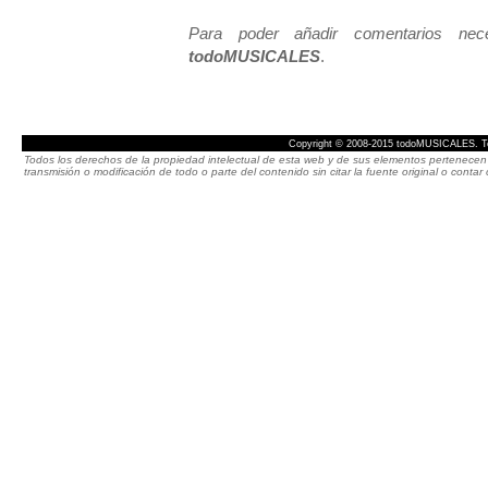
Para poder añadir comentarios neces
todoMUSICALES
.
Copyright © 2008-2015 todoMUSICALES. To
Todos los derechos de la propiedad intelectual de esta web y de sus elementos pertenecen 
transmisión o modificación de todo o parte del contenido sin citar la fuente original o cont