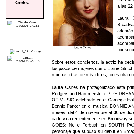
Cartelera
a las 22
Laura 
Broadwa
además d
acompaña
acompañ
por su d
Sobre estos conciertos, la actriz ha decl
los pasos de mujeres como Elaine Stritch,
muchas otras de mis ídolos, no es otra c
Laura Osnes ha protagonizado esta pri
Rodgers and Hammerstein: PIPE DREAM p
OF MUSIC celebrado en el Carnegie Hall
Bonnie Parker en el musical BONNIE A
meses, del 4 de noviembre al 30 de dici
dado vida recientemente en Broadway so
GOES; Nellie Forbush en SOUTH PAC
personaje que supuso su debut en Broad