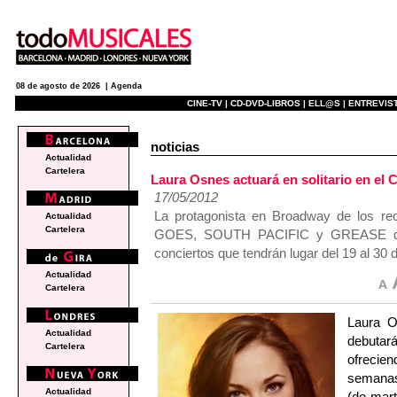
08 de agosto de 2026 |
Agenda
CINE-TV |
CD-DVD-LIBROS |
ELL@S |
ENTREVIST
noticias
Actualidad
Cartelera
Laura Osnes actuará en solitario en el 
17/05/2012
La protagonista en Broadway de los 
Actualidad
Cartelera
GOES, SOUTH PACIFIC y GREASE debut
conciertos que tendrán lugar del 19 al 30 
Actualidad
Cartelera
Laura O
Actualidad
debutar
Cartelera
ofrecie
semanas,
Actualidad
(de mart