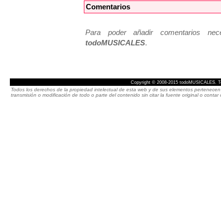
Comentarios
Para poder añadir comentarios neces
todoMUSICALES
.
Copyright © 2008-2015 todoMUSICALES. To
Todos los derechos de la propiedad intelectual de esta web y de sus elementos pertenecen 
transmisión o modificación de todo o parte del contenido sin citar la fuente original o cont