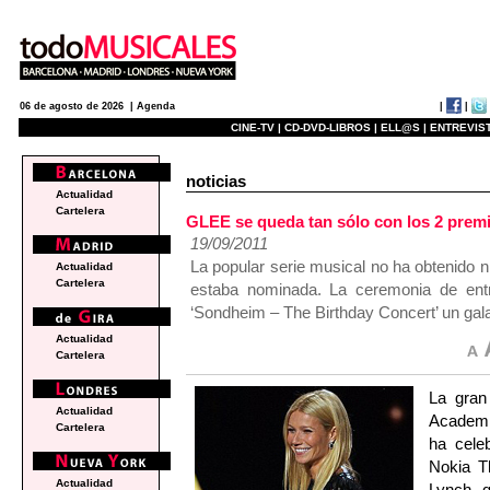
|
|
06 de agosto de 2026 |
Agenda
CINE-TV |
CD-DVD-LIBROS |
ELL@S |
ENTREVIST
noticias
Actualidad
Cartelera
GLEE se queda tan sólo con los 2 prem
19/09/2011
La popular serie musical no ha obtenido n
Actualidad
Cartelera
estaba nominada. La ceremonia de en
‘Sondheim – The Birthday Concert’ un gal
Actualidad
Cartelera
La gran
Actualidad
Academi
Cartelera
ha cele
Nokia T
Actualidad
Lynch, q