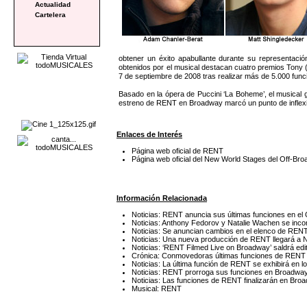
Actualidad
Cartelera
obtener un éxito apabullante durante su representaci
obtenidos por el musical destacan cuatro premios Tony (
7 de septiembre de 2008 tras realizar más de 5.000 func
Basado en la ópera de Puccini ‘La Boheme’, el musical 
estreno de RENT en Broadway marcó un punto de inflexión
Enlaces de Interés
Página web oficial de RENT
Página web oficial del New World Stages del Off-Br
Información Relacionada
Noticias: RENT anuncia sus últimas funciones en el
Noticias: Anthony Fedorov y Natalie Wachen se inc
Noticias: Se anuncian cambios en el elenco de REN
Noticias: Una nueva producción de RENT llegará a 
Noticias: ‘RENT Filmed Live on Broadway’ saldrá ed
Crónica: Conmovedoras últimas funciones de REN
Noticias: La última función de RENT se exhibirá en 
Noticias: RENT prorroga sus funciones en Broadway
Noticias: Las funciones de RENT finalizarán en Broa
Musical: RENT