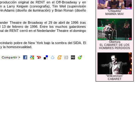
a producción original de RENT en el Off-Broadway y en
a Larry Keigwin (coreografía), Tim Weil (supervisión
vin Adams (diseño de iluminación) y Brian Ronan (diseño
"Chiquitita"
MAMMA MIA!
ander Theatre de Broadway el 29 de abril de 1996 tras
el 13 de febrero de 1996. Entre los muchos galardones
ginal de RENT cerró en el Nederlander Theatre el domingo
Obertura
ecindario pobre de New York bajo la sombra del SIDA. El
EL CABARET DE LOS
A y la homosexualidad.
HOMBRES PERDIDOS
"Wilkommen"
CABARET