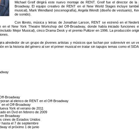
Michael Greif dirigirá este nuevo montaje de RENT. Greif fue el director de l
Broadway. El equipo creativo de RENT en el New World Stages incluye también 
musical), Mark Wendland (escenografía), Angela Wendt (diseño de vestuario), Ke
de sonido).
Con libreto, música y letras de Jonathan Larson, RENT se estrenó en el Nederl
ón en el New York Theatre Workshop del Off-Broadway, donde había iniciado funciones 
incluido Mejor Musical), cinco Drama Desk y el premio Pulitzer en 1996. La producción ori
iones.
gira alrededor de un grupo de jóvenes artistas y músicos que luchan por sobrevivir en un v
 en la historia del género al ser el primer musical en tratar sin tapujos temas como el SID
oadway
 Off-Broadway
orporan al elenco de RENT en el Off-Broadway
T en el Off-Broadway
Nueva York el verano de 2011
itado en Dvd en febrero de 2009
T en Broadway
los cines de Estados Unidos
 hasta el 7 de septiembre
dway el próximo 1 de junio