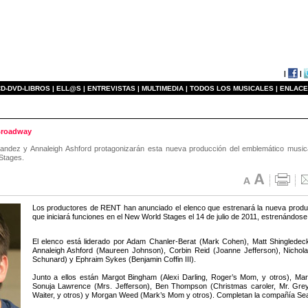
|
|
D-DVD-LIBROS |
ELL@S |
ENTREVISTAS |
MULTIMEDIA |
TODOS LOS MUSICALES |
ENLACE
-Broadway
nandez y Annaleigh Ashford protagonizarán esta nueva producción del emblemático musi
 Stages.
Los productores de RENT han anunciado el elenco que estrenará la nueva produ
que iniciará funciones en el New World Stages el 14 de julio de 2011, estrenándose 
El elenco está liderado por Adam Chanler-Berat (Mark Cohen), Matt Shingledec
Annaleigh Ashford (Maureen Johnson), Corbin Reid (Joanne Jefferson), Nichola
Schunard) y Ephraim Sykes (Benjamin Coffin III).
Junto a ellos están Margot Bingham (Alexi Darling, Roger’s Mom, y otros), Mar
Sonuja Lawrence (Mrs. Jefferson), Ben Thompson (Christmas caroler, Mr. Grey,
Waiter, y otros) y Morgan Weed (Mark’s Mom y otros). Completan la compañía Sea