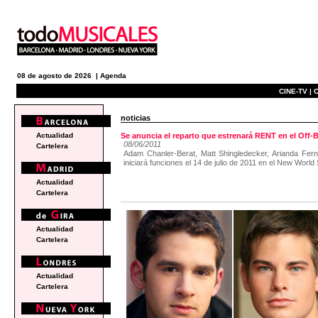
08 de agosto de 2026 |
Agenda
CINE-TV |
C
noticias
Actualidad
Se anuncia el reparto que estrenará RENT en el Off
08/06/2011
Cartelera
Adam Chanler-Berat, Matt Shingledecker, Arianda Fer
iniciará funciones el 14 de julio de 2011 en el New World
Actualidad
Cartelera
Actualidad
Cartelera
Actualidad
Cartelera