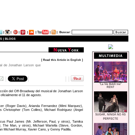
|
|
|
|
|
|
|
Buscar:
S |
BLOGS
[ Read this Article in English ]
cal de Jonathan Larson que
"La Vie BohÃ¨me"
RENT
cción del Off-Broadway del musical de Jonathan Larson
oficialmente el 11 de agosto.
ker (Roger Davis), Arianda Fernandez (Mimi Marquez),
s Christopher (Tom Collins), Michael Rodriguez (Angel
SUGAR, NINGÃ NO ÃS
PERFECTE
cus Paul James (Mr. Jefferson, Paul, y otros), Tamika
 The Man, y otros), Michael Wartella (Steve, Gordon,
n Michael Murray, Xavier Cano, y Genny Padilla.