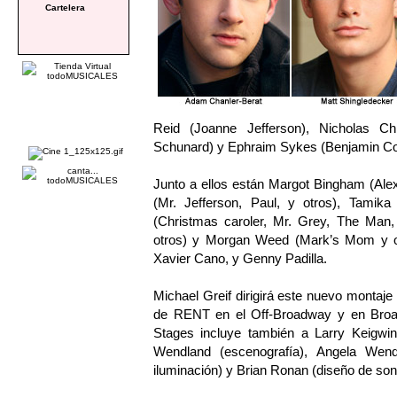
Cartelera
Reid (Joanne Jefferson), Nicholas Ch
Schunard) y Ephraim Sykes (Benjamin Coffi
Junto a ellos están Margot Bingham (Ale
(Mr. Jefferson, Paul, y otros), Tami
(Christmas caroler, Mr. Grey, The Man, 
otros) y Morgan Weed (Mark’s Mom y o
Xavier Cano, y Genny Padilla.
Michael Greif dirigirá este nuevo montaje 
de RENT en el Off-Broadway y en Broa
Stages incluye también a Larry Keigwin 
Wendland (escenografía), Angela Wend
iluminación) y Brian Ronan (diseño de son