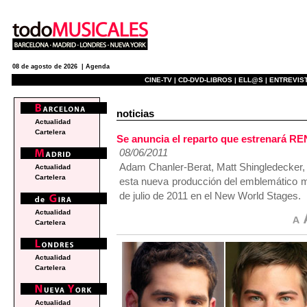
08 de agosto de 2026 |
Agenda
CINE-TV |
CD-DVD-LIBROS |
ELL@S |
ENTREVIST
noticias
Actualidad
Cartelera
Se anuncia el reparto que estrenará R
08/06/2011
Adam Chanler-Berat, Matt Shingledecker,
Actualidad
Cartelera
esta nueva producción del emblemático mu
de julio de 2011 en el New World Stages.
Actualidad
Cartelera
Actualidad
Cartelera
Actualidad