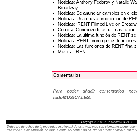
Noticias: Anthony Fedorov y Natalie Wa
Broadway
Noticias: Se anuncian cambios en el e
Noticias: Una nueva producción de REN
Noticias: ‘RENT Filmed Live on Broadwa
Crónica: Conmovedoras últimas funci
Noticias: La última función de RENT se
Noticias: RENT prorroga sus funciones
Noticias: Las funciones de RENT finali
Musical: RENT
Comentarios
Para poder añadir comentarios neces
todoMUSICALES
.
Copyright © 2008-2015 todoMUSICALES. To
Todos los derechos de la propiedad intelectual de esta web y de sus elementos pertenecen 
transmisión o modificación de todo o parte del contenido sin citar la fuente original o cont