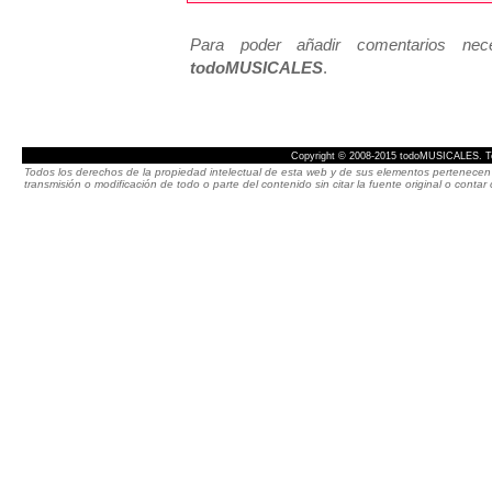
Para poder añadir comentarios neces
todoMUSICALES
.
Copyright © 2008-2015 todoMUSICALES. To
Todos los derechos de la propiedad intelectual de esta web y de sus elementos pertenecen 
transmisión o modificación de todo o parte del contenido sin citar la fuente original o cont