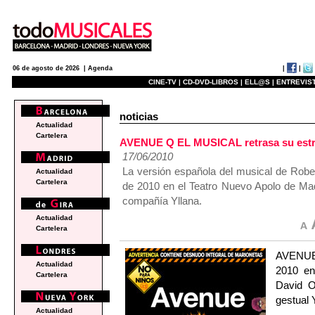
|
|
06 de agosto de 2026 |
Agenda
CINE-TV |
CD-DVD-LIBROS |
ELL@S |
ENTREVIST
noticias
Actualidad
Cartelera
AVENUE Q EL MUSICAL retrasa su estr
17/06/2010
La versión española del musical de Robe
Actualidad
Cartelera
de 2010 en el Teatro Nuevo Apolo de Mad
compañía Yllana.
Actualidad
Cartelera
AVENUE 
Actualidad
2010 en
Cartelera
David O
gestual 
Actualidad