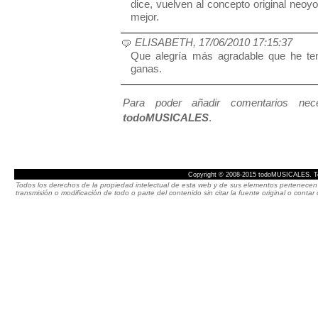
dice, vuelven al concepto original neo
mejor.
ELISABETH, 17/06/2010 17:15:37
Que alegría más agradable que he ten
ganas.
Para poder añadir comentarios neces
todoMUSICALES
.
Copyright © 2008-2015 todoMUSICALES. To
Todos los derechos de la propiedad intelectual de esta web y de sus elementos pertenecen 
transmisión o modificación de todo o parte del contenido sin citar la fuente original o cont