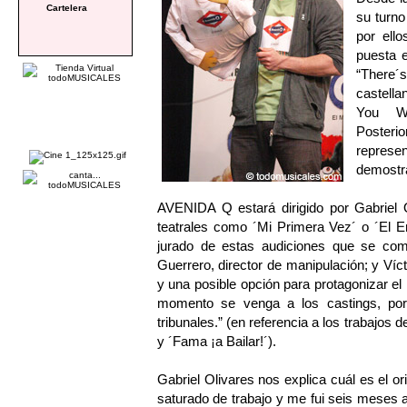
Cartelera
su turno
por ell
puesta 
“There´
castella
You We
Posterio
represe
demostra
AVENIDA Q estará dirigido por Gabriel O
teatrales como ´Mi Primera Vez´ o ´El En
jurado de estas audiciones que se comp
Guerrero, director de manipulación; y Víc
y una posible opción para protagonizar e
momento se venga a los castings, por
tribunales.” (en referencia a los trabajos
y ´Fama ¡a Bailar!´).
Gabriel Olivares nos explica cuál es el 
saturado de trabajo y me fui seis meses a