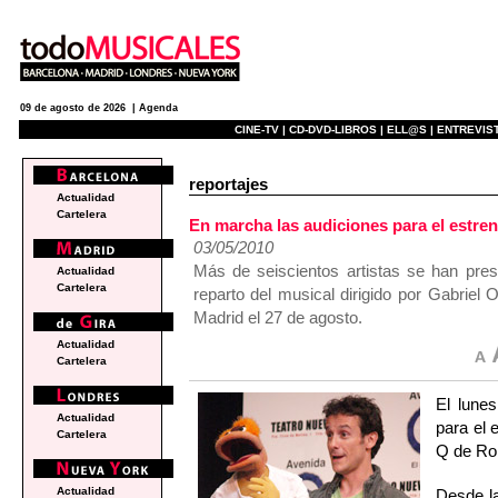
09 de agosto de 2026 |
Agenda
CINE-TV |
CD-DVD-LIBROS |
ELL@S |
ENTREVIST
reportajes
Actualidad
Cartelera
En marcha las audiciones para el estr
03/05/2010
Más de seiscientos artistas se han pres
Actualidad
Cartelera
reparto del musical dirigido por Gabriel
Madrid el 27 de agosto.
Actualidad
Cartelera
El lune
Actualidad
para el 
Cartelera
Q de Rob
Actualidad
Desde l