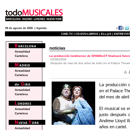
|
|
09 de agosto de 2026 |
Agenda
CINE-TV |
CD-DVD-LIBROS |
ELL@S |
ENTREVIST
noticias
Actualidad
La producción londinense de SPAMALOT finalizará funci
Cartelera
02/06/2008
Después de más de dos años de éxito en el Palace Theatre
Actualidad
Cartelera
La producción 
en el Palace The
Actualidad
Cartelera
del mes de abril
El musical se e
Actualidad
Cartelera
justo después q
Andrew Lloyd 
años en cartel.
Actualidad