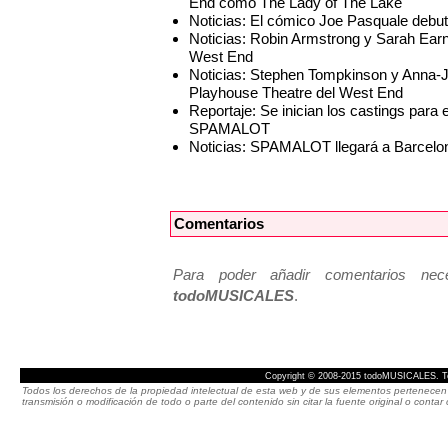
End como The Lady of The Lake
Noticias: El cómico Joe Pasquale deb
Noticias: Robin Armstrong y Sarah Ea
West End
Noticias: Stephen Tompkinson y Anna
Playhouse Theatre del West End
Reportaje: Se inician los castings pa
SPAMALOT
Noticias: SPAMALOT llegará a Barcelona
Comentarios
Para poder añadir comentarios neces
todoMUSICALES
.
Copyright © 2008-2015 todoMUSICALES. To
Todos los derechos de la propiedad intelectual de esta web y de sus elementos pertenecen 
transmisión o modificación de todo o parte del contenido sin citar la fuente original o cont